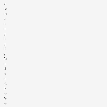
e
re
m
ai
ni
n
g
hi
g
hl
y
fu
nc
ti
o
n
al.
P
er
fe
ct