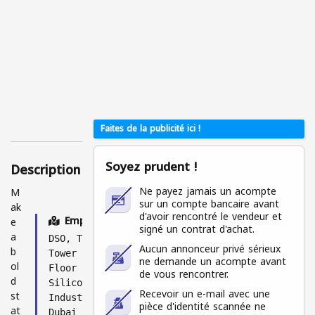
ent
pour
les
utilis
ateu
rs
conn
ecté
s
Faites de la publicité ici !
Soyez prudent !
Description
Ne payez jamais un acompte
M
sur un compte bancaire avant
ak
d'avoir rencontré le vendeur et
Emplacement
e
signé un contrat d'achat.
a
DSO, The Icon
Aucun annonceur privé sérieux
b
Tower - * - 7th
ne demande un acompte avant
ol
Floor - Dubai
de vous rencontrer.
d
Silicon Oasis -
Recevoir un e-mail avec une
st
Industrial Area -
pièce d'identité scannée ne
at
Dubai