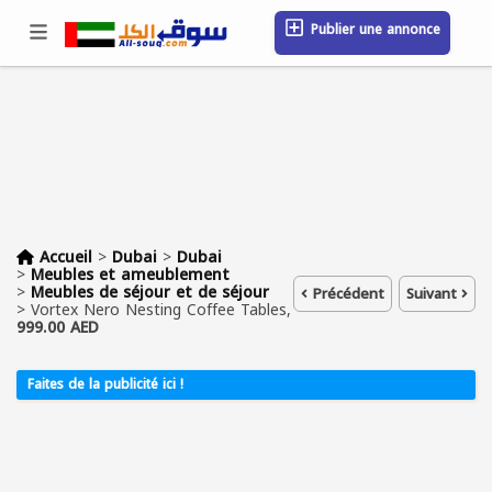
Publier une annonce
Se connecter / S'inscrire
Emplacement
Messages
Sauvegardé
FAQ
Blog
Entreprises
Accueil
>
Dubai
>
Dubai
>
Meubles et ameublement
>
Meubles de séjour et de séjour
Précédent
Suivant
>
Vortex Nero Nesting Coffee Tables,
999.00 AED
Faites de la publicité ici !