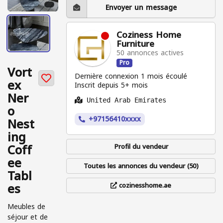
Envoyer un message
Coziness Home
Furniture
50 annonces actives
Pro
Vort
Dernière connexion 1 mois écoulé
ex
Inscrit depuis 5+ mois
Ner
United Arab Emirates
o
+97156410xxxx
Nest
ing
Coff
Profil du vendeur
ee
Toutes les annonces du vendeur (50)
Tabl
es
cozinesshome.ae
Meubles de
séjour et de