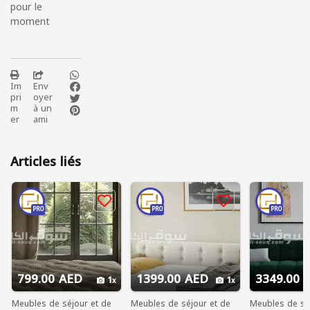
pour le
moment
Im
Env
pri
oyer
m
à un
er
ami
Articles liés
PRO
PRO
PRO
799.00 AED
1399.00 AED
3349.00 
1
1
Meubles de séjour et de
Meubles de séjour et de
Meubles de sé