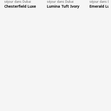
séjour dans Dubai
séjour dans Dubai
séjour dans D
Chesterfield Luxe
Lumina Tuft Ivory
Emerald Lu
Velvet Ottoman
Daybed
Chaise Sect