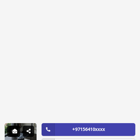
+97156410xxxx