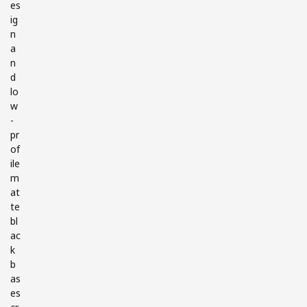
es
ig
n
a
n
d
lo
w
-
pr
of
ile
m
at
te
bl
ac
k
b
as
es