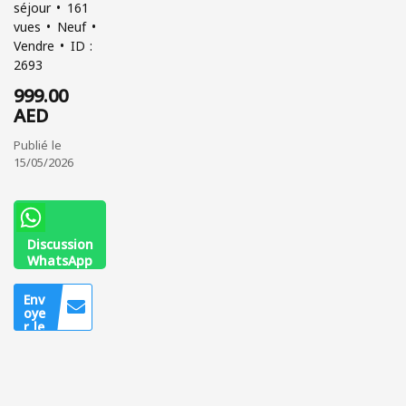
séjour
161
vues
Neuf
Vendre
ID :
2693
999.00
AED
Publié le
15/05/2026
Discussion
WhatsApp
+97156410
2848
Env
oye
r le
mes
sag
e
Uniq
uem