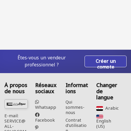
Êtes-vous un vendeur
Créer un
professionnel ?
compte
À propos
Réseaux
Informat
Changer
de nous
sociaux
ions
de
langue
Qui
Whatsapp
sommes-
Arabic‎
nous
E-mail:
Facebook
Contrat
English
SERVICE@
d'utilisatio
(US)‎
ALL-
n