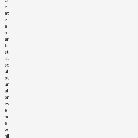
cr
e
at
e
a
n
ar
ti
st
ic,
sc
ul
pt
ur
al
pr
es
e
nc
e
w
hil