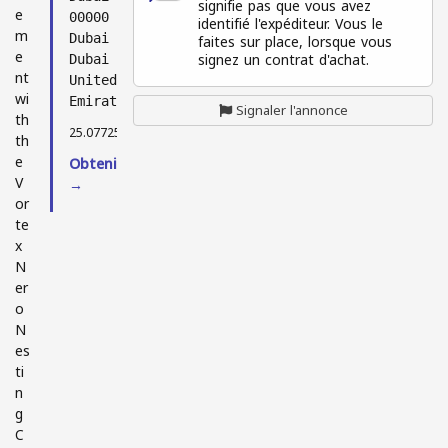
signifie pas que vous avez
e
00000
identifié l'expéditeur. Vous le
m
faites sur place, lorsque vous
Dubai
e
signez un contrat d'achat.
Dubai
nt
United Arab
wi
Emirates
Signaler l'annonce
th
25.07725, 55.30927
th
e
Obtenir l'itinéraire
V
→
or
te
x
N
er
o
N
es
ti
n
g
C