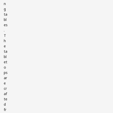
n
g
ta
bl
es
.
T
h
e
ta
bl
et
o
ps
ar
e
cr
af
te
d
fr