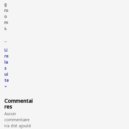
g
ro
o
m
s.
...
Li
re
la
s
ui
te
Commentai
res
Aucun
commentaire
n'a été ajouté