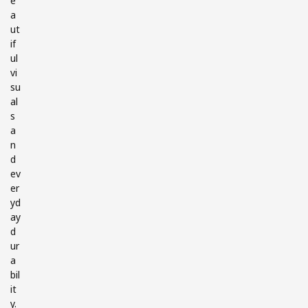
e
a
ut
if
ul
vi
su
al
s
a
n
d
ev
er
yd
ay
d
ur
a
bil
it
y.