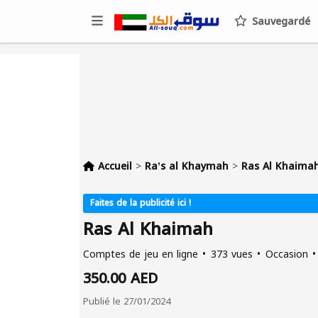
Sauvegardé
Accueil
>
Raʼs al Khaymah
>
Ras Al Khaimah
Faites de la publicité ici !
Ras Al Khaimah
Comptes de jeu en ligne
373 vues
Occasion
350.00 AED
Publié le 27/01/2024