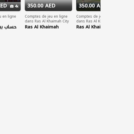
AED
350.00 AED
350.00 AED
4
11
 en ligne
Comptes de jeu en ligne
Comptes de jeu en ligne
dans Ras Al Khaimah City
dans Ras Al Khaimah City
حساب بب
Ras Al Khaimah
Ras Al Khaimah