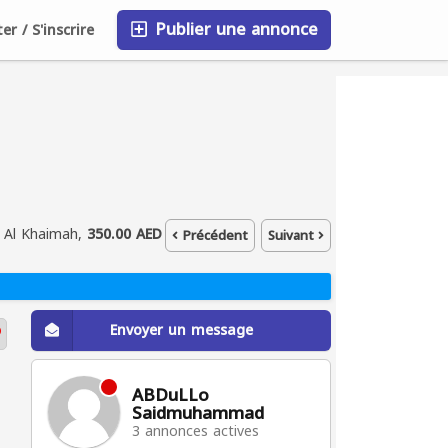
Publier une annonce
r / S'inscrire
FAQ
Blog
Entreprises
 Al Khaimah,
350.00 AED
Précédent
Suivant
Envoyer un message
ABDuLLo
Saidmuhammad
3 annonces actives