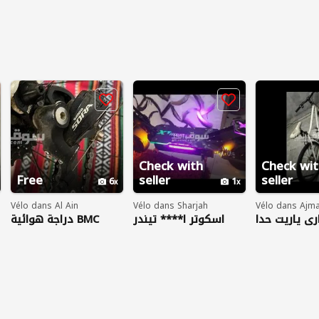
Check with
Check wit
Free
seller
seller
6
1
Vélo dans Al Ain
Vélo dans Sharjah
Vélo dans Ajma
ي ياريت حدا
اسكوتر ا**** تيندر
دراجة هوائية BMC
team machine
2024
يهتم