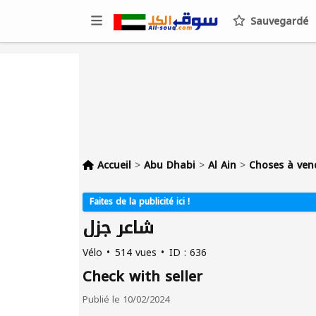
Sauvegardé
Accueil
>
Abu Dhabi
>
Al Ain
>
Choses à ven
Faites de la publicité ici !
شاعر جزل
Vélo
514 vues
ID : 636
Check with seller
Publié le 10/02/2024