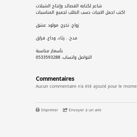
شاعر لكتابه القصائد وإنتاج الشيلات
اكتب اجمل الابيات حسب الطلب لجميع المناسبات
زواج. تخرج. مولود عشق
مدح. . رثاء. وداع. فراق
بآسعار مناسبة
التواصل واتساب. ‏‪0533593288‬‏
Commentaires
Aucun commentaire n'a été ajouté pour le mome
Imprimer
Envoyer à un ami