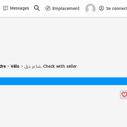
Messages
Emplacement
Se connecte
dre
>
Vélo
>
شاعر جزل,
Check with seller