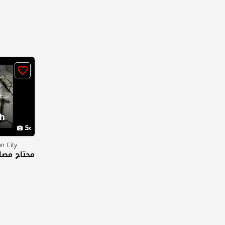
h
5
n City
محتاج مصار