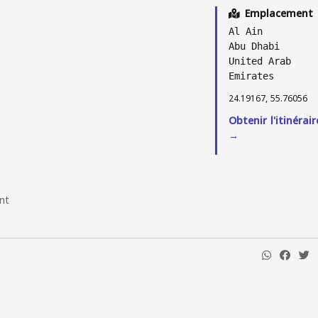
Emplacement
Al Ain
Abu Dhabi
United Arab
Emirates
24.19167, 55.76056
Obtenir l'itinérair
→
nt