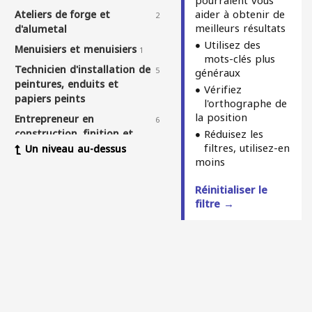
pourraient vous
aider à obtenir de
Ateliers de forge et
2
meilleurs résultats
d'alumetal
Utilisez des
Menuisiers et menuisiers
1
mots-clés plus
Technicien d'installation de
5
généraux
peintures, enduits et
Vérifiez
papiers peints
l'orthographe de
la position
Entrepreneur en
6
construction, finition et
Réduisez les
filtres, utilisez-en
rénovation
Un niveau au-dessus
moins
Installation et entretien de
8
climatiseurs
Réinitialiser le
Maintenance et
filtre →
16
installation des satellites
Services de déménagement,
1
de démontage et
d'installation de meubles
Services de peinture et de
1
peinture