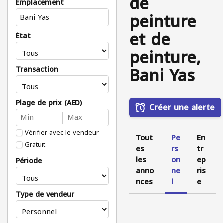
de
Emplacement
peinture
et de
État
peinture,
Bani Yas
Transaction
Plage de prix (AED)
Créer une alerte
Vérifier avec le vendeur
Tout
Pe
En
Gratuit
es
rs
tr
les
on
ep
Période
anno
ne
ris
nces
l
e
Type de vendeur