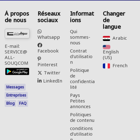
À propos
Réseaux
Informat
Changer
de nous
sociaux
ions
de
langue
Qui
Whatsapp
sommes-
Arabic‎
nous
E-mail:
Facebook
Contrat
English
SERVICE@
d'utilisatio
(US)‎
ALL-
n
SOUQ.COM
Pinterest
French‎
Politique
Twitter
de
LinkedIn
confidentia
lité
Messages
Pays
Entreprises
Petites
Blog
FAQ
annonces
Politiques
de contenu
conditions
d'utilisatio
n