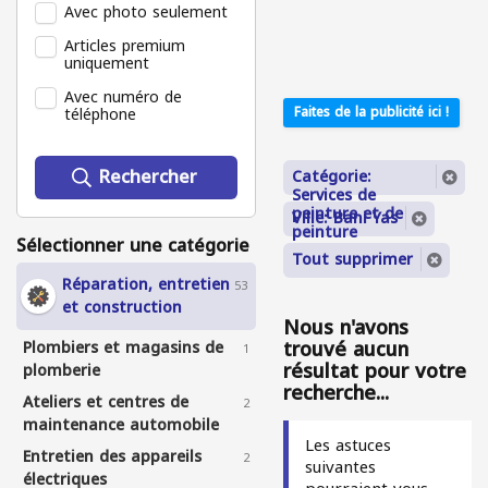
Avec photo seulement
Articles premium
uniquement
Avec numéro de
téléphone
Faites de la publicité ici !
Rechercher
Catégorie:
Services de
peinture et de
Ville: Bani Yas
peinture
Sélectionner une catégorie
Tout supprimer
Réparation, entretien
53
et construction
Nous n'avons
trouvé aucun
Plombiers et magasins de
1
résultat pour votre
plomberie
recherche...
Ateliers et centres de
2
maintenance automobile
Les astuces
Entretien des appareils
2
suivantes
électriques