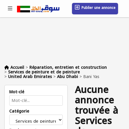
Publier une annonce
Se connecter / S'inscrire
Emplacement
Messages
Sauvegardé
FAQ
Blog
Entreprises
Accueil
>
Réparation, entretien et construction
>
Services de peinture et de peinture
>
United Arab Emirates
>
Abu Dhabi
>
Bani Yas
Aucune
Mot-clé
annonce
trouvée à
Catégorie
Services