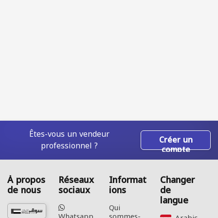
Êtes-vous un vendeur
Créer un
professionnel ?
compte
À propos
Réseaux
Informat
Changer
de nous
sociaux
ions
de
langue
Qui
Whatsapp
sommes-