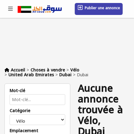
Publier une annonce
Se connecter / S'inscrire
Emplacement
Messages
Sauvegardé
FAQ
Blog
Entreprises
Accueil
>
Choses à vendre
>
Vélo
>
United Arab Emirates
>
Dubai
>
Dubai
Aucune
Mot-clé
annonce
trouvée à
Catégorie
Vélo,
Dubai
Emplacement