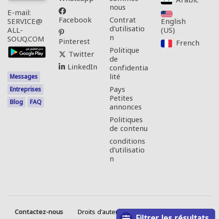
Arabic‎
nous
E-mail:
Facebook
Contrat
English
SERVICE@
d'utilisatio
(US)‎
ALL-
n
SOUQ.COM
Pinterest
French‎
Politique
Twitter
de
LinkedIn
confidentia
lité
Messages
Pays
Entreprises
Petites
Blog
FAQ
annonces
Politiques
de contenu
conditions
d'utilisatio
n
Contactez-nous
Droits d'auteur © 2026 Tous droits réservés.
Filtrer les résultats