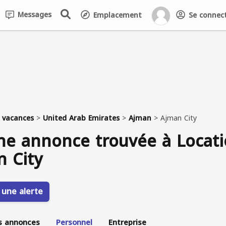
Messages
Emplacement
Se connecte
 vacances
>
United Arab Emirates
>
Ajman
>
Ajman City
e annonce trouvée à Locati
 City
 une alerte
s annonces
Personnel
Entreprise