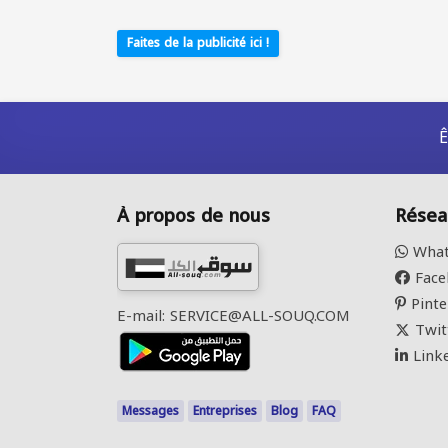
Faites de la publicité ici !
Ê
À propos de nous
Résea
What
Face
Pinte
E-mail: SERVICE@ALL-SOUQ.COM
Twit
Link
Messages
Entreprises
Blog
FAQ