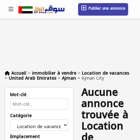
Publier une annonce
Se connecter / S'inscrire
Emplacement
Messages
Sauvegardé
FAQ
Blog
Entreprises
Accueil
>
immobilier à vendre
>
Location de vacances
>
United Arab Emirates
>
Ajman
>
Ajman City
Aucune
Mot-clé
annonce
trouvée à
Catégorie
Location
de
Emplacement