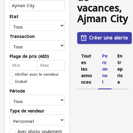
vacances,
Ajman City
État
Transaction
Créer une alerte
Tout
Pe
En
Plage de prix (AED)
es
rs
tr
les
on
ep
Vérifier avec le vendeur
anno
ne
ris
Gratuit
nces
l
e
Période
Type de vendeur
Avec photo seulement