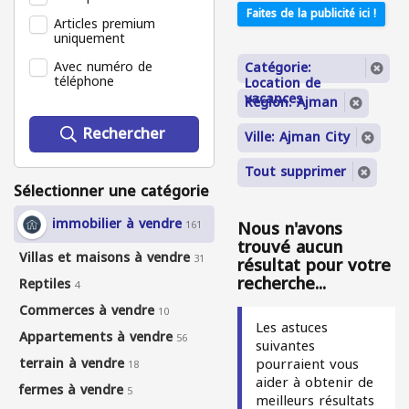
Faites de la publicité ici !
Articles premium
uniquement
Avec numéro de
Catégorie:
téléphone
Location de
vacances
Région: Ajman
Rechercher
Ville: Ajman City
Tout supprimer
Sélectionner une catégorie
immobilier à vendre
Nous n'avons
161
trouvé aucun
Villas et maisons à vendre
31
résultat pour votre
recherche...
Reptiles
4
Commerces à vendre
10
Les astuces
Appartements à vendre
56
suivantes
terrain à vendre
pourraient vous
18
aider à obtenir de
fermes à vendre
5
meilleurs résultats