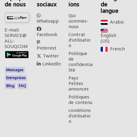
de nous
sociaux
ions
de
langue
Qui
Whatsapp
sommes-
Arabic‎
nous
E-mail:
Facebook
Contrat
English
SERVICE@
d'utilisatio
(US)‎
ALL-
n
SOUQ.COM
Pinterest
French‎
Politique
Twitter
de
LinkedIn
confidentia
lité
Messages
Pays
Entreprises
Petites
Blog
FAQ
annonces
Politiques
de contenu
conditions
d'utilisatio
n