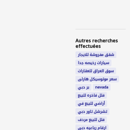
Autres recherches
effectuées
شقق مفروشة للايجار
سيارات رخيصه جدا
سوق العراق للعقارات
سعر موتوسيكل هارلى
بر دبي
nevada
فلل فاخره للبيع
أراضي للبيع في
تشرشل تاور دبي
فلل للبيع مردف
ارقام رباعيه دبي