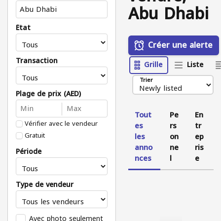
Abu Dhabi
État
Créer une alerte
Transaction
Grille
Liste
Trier
Plage de prix (AED)
Tout
Pe
En
Vérifier avec le vendeur
es
rs
tr
Gratuit
les
on
ep
anno
ne
ris
Période
nces
l
e
Type de vendeur
Avec photo seulement