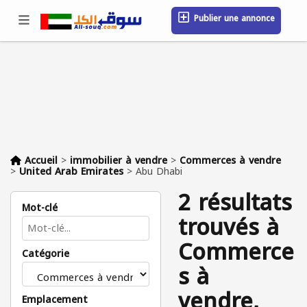
Publier une annonce
Se connecter / S'inscrire
Emplacement
Messages
Sauvegardé
FAQ
Blog
Entreprises
Accueil
>
immobilier à vendre
>
Commerces à vendre
>
United Arab Emirates
>
Abu Dhabi
2 résultats
Mot-clé
trouvés à
Commerce
Catégorie
s à
vendre,
Emplacement