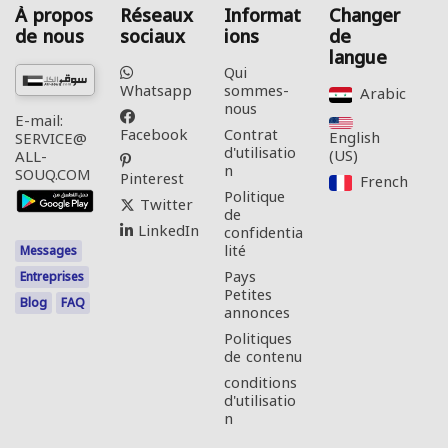
À propos
Réseaux
Informat
Changer
de nous
sociaux
ions
de
langue
Qui
Whatsapp
sommes-
Arabic‎
nous
E-mail:
Facebook
Contrat
English
SERVICE@
d'utilisatio
(US)‎
ALL-
n
SOUQ.COM
Pinterest
French‎
Politique
Twitter
de
LinkedIn
confidentia
lité
Messages
Pays
Entreprises
Petites
Blog
FAQ
annonces
Politiques
de contenu
conditions
d'utilisatio
n