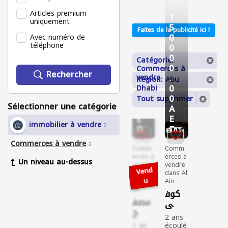
Articles premium
1
1
uniquement
2
5
Faites de la publicité ici !
0
0
Avec numéro de
téléphone
0
0
0
0
Catégorie:
0
0
Commerces à
Rechercher
.
.
vendre
Région: Abu
0
0
Dhabi
0
0
Tout supprimer
Sélectionner une catégorie
A
A
E
E
immobilier à vendre
2
D
D
11
Commerces à vendre
2
Comm
Comm
erces à
erces à
Un niveau au-dessus
vendre
vendre
dans
dans Al
Musaff
Ain
ah
كوف
مصف
ي
ح
في
2 ans
شعبي
العين
1 an
écoulé