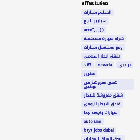
effectuées
الفطيم سيارات
سيايير للبيع
acco",.,',).)
شراء سياره مستعمله
وقع مستعمل سيارات
شقق ايجار اسبوعي
s 63
nevada
بر دبي
عطرور
شقق مفروشة في
ابوظبي
شقق مفروشة للايجار
فندق للايجار اليومي
سيارات رخيصه جدا
auto uae
bayt jobs dubai
سوق العراق للعقارات