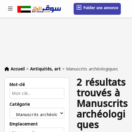
Publier une annonce
Se connecter / S'inscrire
Emplacement
Messages
Sauvegardé
FAQ
Blog
Entreprises
Accueil
>
Antiquités, art
>
Manuscrits archéologiques
2 résultats
Mot-clé
trouvés à
Manuscrits
Catégorie
archéologi
ques
Emplacement