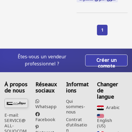
1
Êtes-vous un vendeur
Créer un
professionnel ?
compte
À propos
Réseaux
Informat
Changer
de nous
sociaux
ions
de
langue
Qui
Whatsapp
sommes-
Arabic‎
nous
E-mail:
Facebook
Contrat
English
SERVICE@
d'utilisatio
(US)‎
ALL-
n
SOUQ.COM