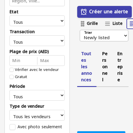
Créer une alerte
État
Grille
Liste
Transaction
Trier
Plage de prix (AED)
Tout
Pe
En
es
rs
tr
les
on
ep
Vérifier avec le vendeur
anno
ne
ris
Gratuit
nces
l
e
Période
Type de vendeur
Avec photo seulement