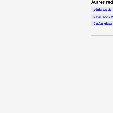
Autres rec
طاوىة طعام
qatar job va
موطو صغيرة