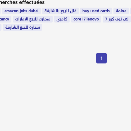
herches effectuées
amazon jobs dubai
فلل للبيع بالشارقة
buy used cards
معلمة
cancy
سمارت للبيع الامارات
كامري
core i7 lenovo
لاب توب كور 7
سيارة للبيع الشارقة
1