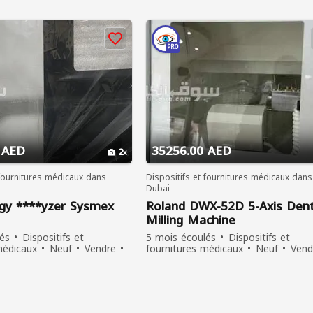
PRO
 AED
35256.00 AED
2
 fournitures médicaux dans
Dispositifs et fournitures médicaux dans
Dubai
gy ****yzer Sysmex
Roland DWX-52D 5-Axis Dent
Milling Machine
és
Dispositifs et
5 mois écoulés
Dispositifs et
médicaux
Neuf
Vendre
fournitures médicaux
Neuf
Vend
es ont vu
214 personnes ont vu