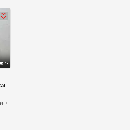
1
al
re