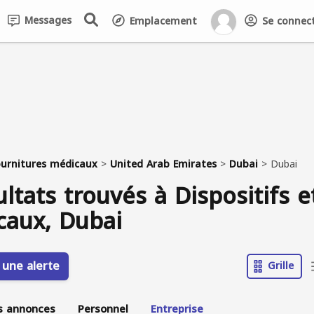
Messages
Emplacement
Se connecte
fournitures médicaux
>
United Arab Emirates
>
Dubai
>
Dubai
ultats trouvés à Dispositifs e
caux, Dubai
 une alerte
Grille
s annonces
Personnel
Entreprise