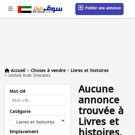
Publier une annonce
Se connecter / S'inscrire
Emplacement
Messages
Sauvegardé
FAQ
Blog
Entreprises
Accueil
>
Choses à vendre
>
Livres et histoires
>
United Arab Emirates
Aucune
Mot-clé
annonce
trouvée à
Catégorie
Livres et
histoires,
Emplacement