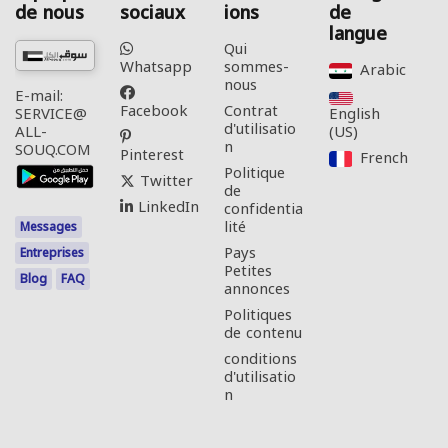
de nous
sociaux
ions
de
langue
Qui
Whatsapp
sommes-
Arabic‎
nous
E-mail:
Facebook
Contrat
English
SERVICE@
d'utilisatio
(US)‎
ALL-
n
SOUQ.COM
Pinterest
French‎
Politique
Twitter
de
LinkedIn
confidentia
lité
Messages
Pays
Entreprises
Petites
Blog
FAQ
annonces
Politiques
de contenu
conditions
d'utilisatio
n