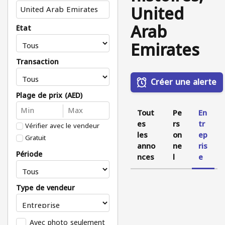
United
Arab
État
Emirates
Transaction
Créer une alerte
Plage de prix (AED)
Tout
Pe
En
es
rs
tr
Vérifier avec le vendeur
les
on
ep
Gratuit
anno
ne
ris
Période
nces
l
e
Type de vendeur
Avec photo seulement