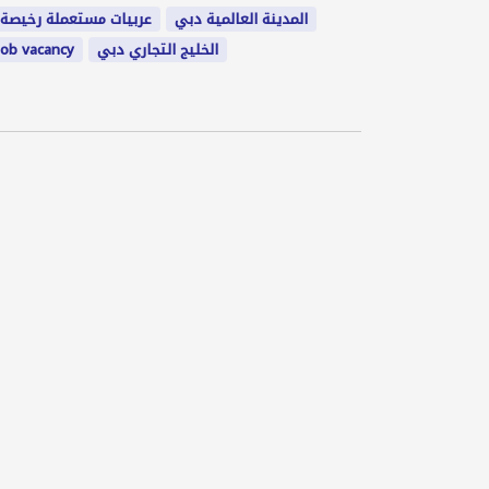
المدينة العالمية دبي
عربيات مستعملة رخيصة
job vacancy
الخليج التجاري دبي