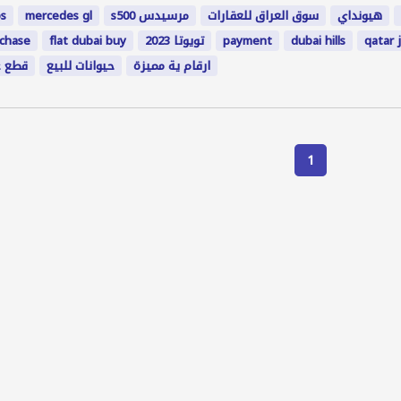
s
mercedes gl
s500 مرسيدس
سوق العراق للعقارات
هيونداي
rchase
flat dubai buy
تويوتا 2023
payment
dubai hills
qatar 
ارقام ية مميزة
حيوانات للبيع
قطع غ
1