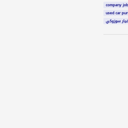
company job
used car pu
يار سوزوكي