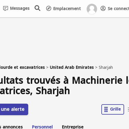
Messages
Emplacement
Se connecte
lourde et excavatrices
>
United Arab Emirates
>
Sharjah
ultats trouvés à Machinerie 
atrices, Sharjah
 une alerte
Grille
s annonces
Personnel
Entreprise