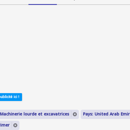
ublicité ici !
 Machinerie lourde et excavatrices
Pays: United Arab Emi
rimer