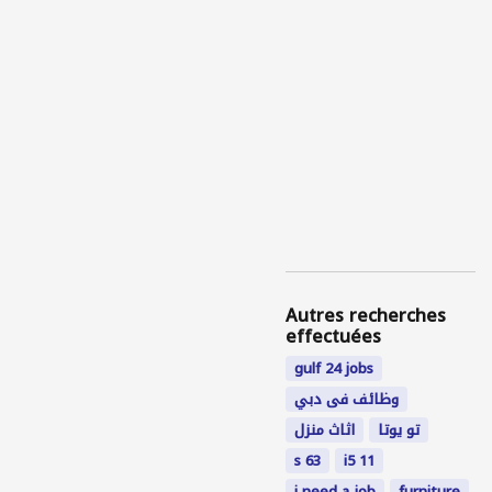
Autres recherches
effectuées
gulf 24 jobs
وظائف فى دبي
تو يوتا
اثاث منزل
s 63
i5 11
i need a job
furniture