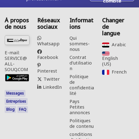
compte
À propos
Réseaux
Informat
Changer
de nous
sociaux
ions
de
langue
Qui
Whatsapp
sommes-
Arabic‎
nous
E-mail:
Facebook
Contrat
English
SERVICE@
d'utilisatio
(US)‎
ALL-
n
SOUQ.COM
Pinterest
French‎
Politique
Twitter
de
LinkedIn
confidentia
lité
Messages
Pays
Entreprises
Petites
Blog
FAQ
annonces
Politiques
de contenu
conditions