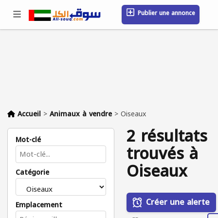
Publier une annonce
Se connecter / S'inscrire
Emplacement
Messages
Sauvegardé
FAQ
Blog
Entreprises
Accueil
>
Animaux à vendre
>
Oiseaux
2 résultats
Mot-clé
trouvés à
Oiseaux
Catégorie
Créer une alerte
Emplacement