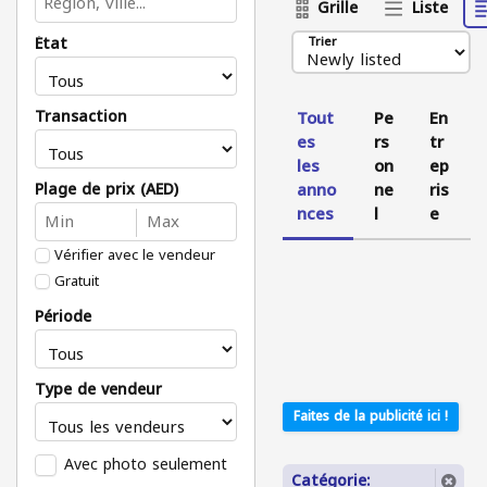
Grille
Liste
État
Trier
Transaction
Tout
Pe
En
es
rs
tr
les
on
ep
Plage de prix (AED)
anno
ne
ris
nces
l
e
Vérifier avec le vendeur
Gratuit
Période
Type de vendeur
Faites de la publicité ici !
Avec photo seulement
Catégorie: