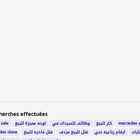
herches effectuées
 sale
لوحه مميزة للبيع
وظائف للسيدات في
كار للبيع
mercedes 
ides close
فلل فاخره للبيع
فلل للبيع مردف
ارقام رباعيه دبي
ارات