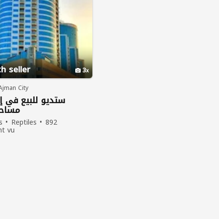
h seller
3
Ajman City
ستديو للبيع في إ
مساحة 450 
s
Reptiles
892
nt vu