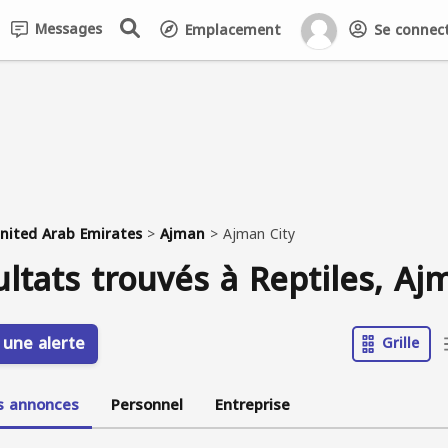
Messages
Emplacement
Se connecte
nited Arab Emirates
>
Ajman
>
Ajman City
ultats trouvés à Reptiles, Aj
 une alerte
Grille
s annonces
Personnel
Entreprise