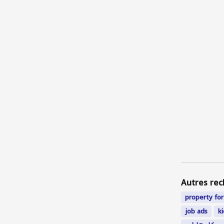
Autres rec
property for
job ads
k