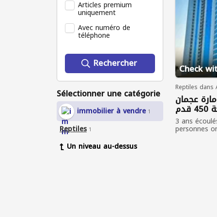
Articles premium
uniquement
Avec numéro de
téléphone
Rechercher
Check wit
Reptiles dans 
Sélectionner une catégorie
مارة عجمان
قدم
immobilier à vendre
1
3 ans écoulé
Reptiles
personnes o
1
Un niveau au-dessus