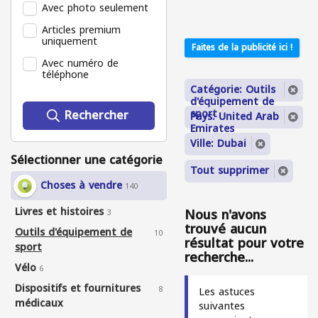
Avec photo seulement
Articles premium
uniquement
Faites de la publicité ici !
Avec numéro de
téléphone
Catégorie: Outils
d'équipement de
Rechercher
sport
Pays: United Arab
Emirates
Ville: Dubai
Sélectionner une catégorie
Tout supprimer
Choses à vendre
140
Livres et histoires
Nous n'avons
3
trouvé aucun
Outils d'équipement de
10
résultat pour votre
sport
recherche...
Vélo
6
Dispositifs et fournitures
8
Les astuces
médicaux
suivantes