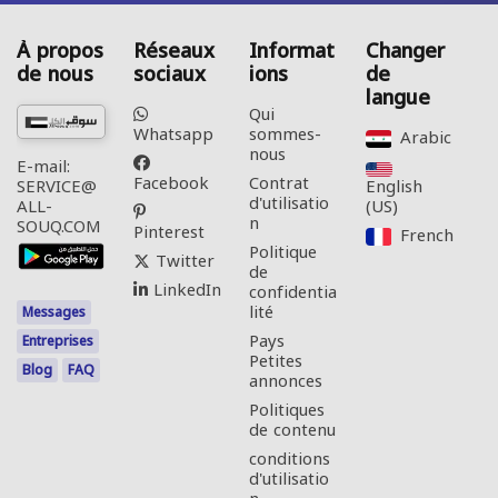
À propos
Réseaux
Informat
Changer
de nous
sociaux
ions
de
langue
Qui
Whatsapp
sommes-
Arabic‎
nous
E-mail:
Facebook
Contrat
English
SERVICE@
d'utilisatio
(US)‎
ALL-
n
SOUQ.COM
Pinterest
French‎
Politique
Twitter
de
LinkedIn
confidentia
lité
Messages
Pays
Entreprises
Petites
Blog
FAQ
annonces
Politiques
de contenu
conditions
d'utilisatio