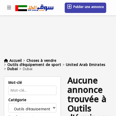
Publier une annonce
Se connecter / S'inscrire
Emplacement
Messages
Sauvegardé
FAQ
Blog
Entreprises
Accueil
>
Choses à vendre
>
Outils d'équipement de sport
>
United Arab Emirates
>
Dubai
>
Dubai
Aucune
Mot-clé
annonce
trouvée à
Catégorie
Outils