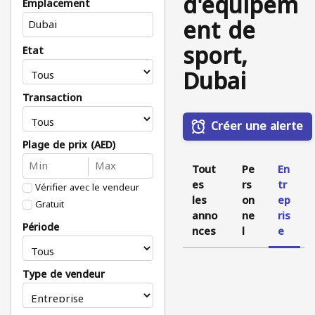
d'équipem
Emplacement
ent de
sport,
État
Dubai
Transaction
Créer une alerte
Plage de prix (AED)
Tout
Pe
En
es
rs
tr
Vérifier avec le vendeur
les
on
ep
Gratuit
anno
ne
ris
Période
nces
l
e
Type de vendeur