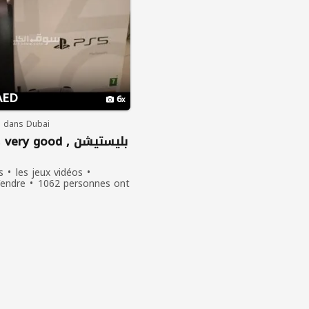
AED
6
s dans Dubai
ry good , بليستيشن
s
les jeux vidéos
endre
1062 personnes ont