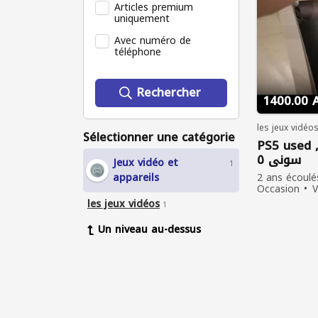
Articles premium
uniquement
Avec numéro de
téléphone
Rechercher
1400.00 
les jeux vidéo
Sélectionner une catégorie
PS5 used , ve
سوني ٥
Jeux vidéo et
1
appareils
2 ans écoulé
Occasion
V
vu
les jeux vidéos
1
Un niveau au-dessus