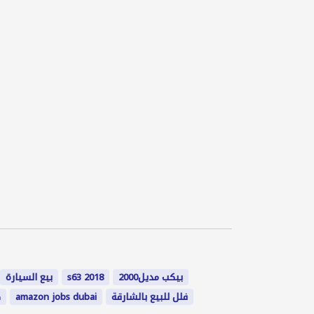
بيع السيارة
s63 2018
بيكب مديل2000
ط
amazon jobs dubai
فلل للبيع بالشارقة