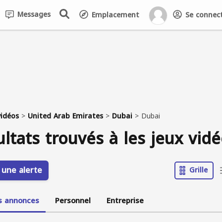
Messages
Emplacement
Se connecte
vidéos
>
United Arab Emirates
>
Dubai
>
Dubai
ultats trouvés à les jeux vid
 une alerte
Grille
s annonces
Personnel
Entreprise