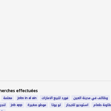
herches effectuées
معلمة
jobs in al ain
فورد للبيع الامارات
وظائف في مدينة العين
لنجر
job app
موطو صغيرة
تو يوتا
استوديو للايجار
اوىة طعام