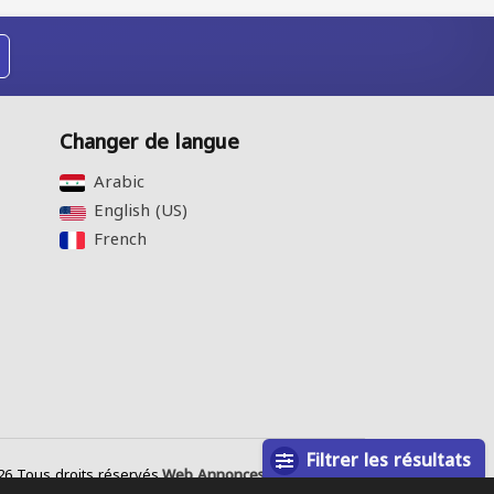
Changer de langue
Arabic‎
English (US)‎
French‎
Filtrer les résultats
26 Tous droits réservés.
Web Annonces Technology