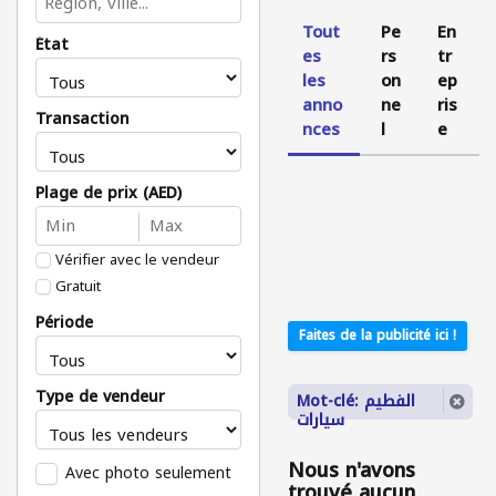
Tout
Pe
En
État
es
rs
tr
les
on
ep
anno
ne
ris
Transaction
nces
l
e
Plage de prix (AED)
Vérifier avec le vendeur
Gratuit
Période
Faites de la publicité ici !
Type de vendeur
Mot-clé: الفطيم
سيارات
Nous n'avons
Avec photo seulement
trouvé aucun