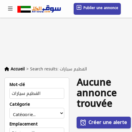
Publier une annonce
Se connecter / S'inscrire
Emplacement
Messages
Sauvegardé
FAQ
Blog
Entreprises
Accueil
>
Search results: الفطيم سيارات
Aucune
Mot-clé
annonce
trouvée
Catégorie
Créer une alerte
Emplacement