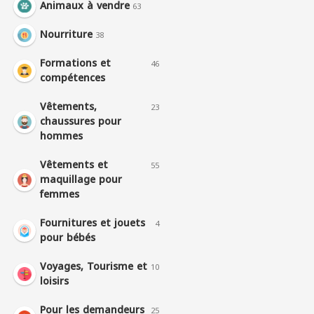
Animaux à vendre
63
Nourriture
38
Formations et
46
compétences
Vêtements,
23
chaussures pour
hommes
Vêtements et
55
maquillage pour
femmes
Fournitures et jouets
4
pour bébés
Voyages, Tourisme et
10
loisirs
Pour les demandeurs
25