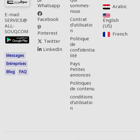
Qui
Whatsapp
sommes-
Arabic‎
nous
E-mail:
Facebook
Contrat
English
SERVICE@
d'utilisatio
(US)‎
ALL-
n
SOUQ.COM
Pinterest
French‎
Politique
Twitter
de
LinkedIn
confidentia
lité
Messages
Pays
Entreprises
Petites
Blog
FAQ
annonces
Politiques
de contenu
conditions
d'utilisatio
n