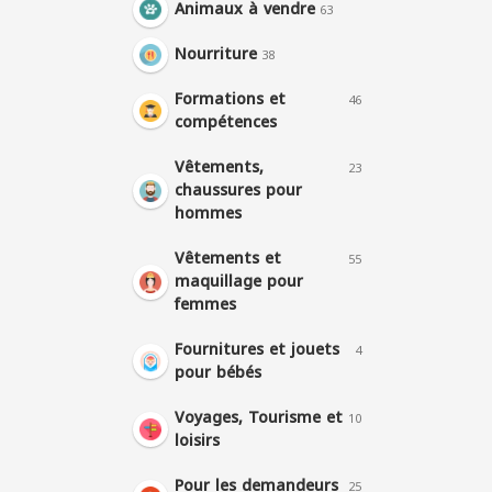
Animaux à vendre
63
Nourriture
38
Formations et
46
compétences
Vêtements,
23
chaussures pour
hommes
Vêtements et
55
maquillage pour
femmes
Fournitures et jouets
4
pour bébés
Voyages, Tourisme et
10
loisirs
Pour les demandeurs
25