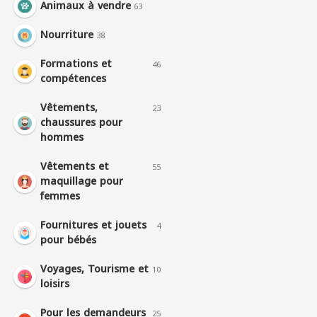
Animaux à vendre
63
Nourriture
38
Formations et
46
compétences
Vêtements,
23
chaussures pour
hommes
Vêtements et
55
maquillage pour
femmes
Fournitures et jouets
4
pour bébés
Voyages, Tourisme et
10
loisirs
Pour les demandeurs
25