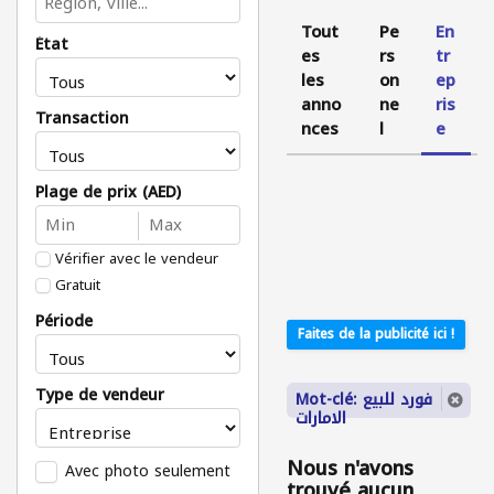
Tout
Pe
En
État
es
rs
tr
les
on
ep
anno
ne
ris
Transaction
nces
l
e
Plage de prix (AED)
Vérifier avec le vendeur
Gratuit
Période
Faites de la publicité ici !
Type de vendeur
Mot-clé: فورد للبيع
الامارات
Nous n'avons
Avec photo seulement
trouvé aucun