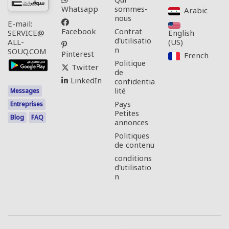
Qui
Whatsapp
sommes-
Arabic‎
nous
E-mail:
Facebook
Contrat
English
SERVICE@
d'utilisatio
(US)‎
ALL-
n
SOUQ.COM
Pinterest
French‎
Politique
Twitter
de
LinkedIn
confidentia
lité
Messages
Pays
Entreprises
Petites
Blog
FAQ
annonces
Politiques
de contenu
conditions
d'utilisatio
n