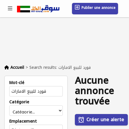
Publier une annonce
Se connecter / S'inscrire
Emplacement
Messages
Sauvegardé
FAQ
Blog
Entreprises
Accueil
>
Search results: فورد للبيع الامارات
Aucune
Mot-clé
annonce
trouvée
Catégorie
Créer une alerte
Emplacement