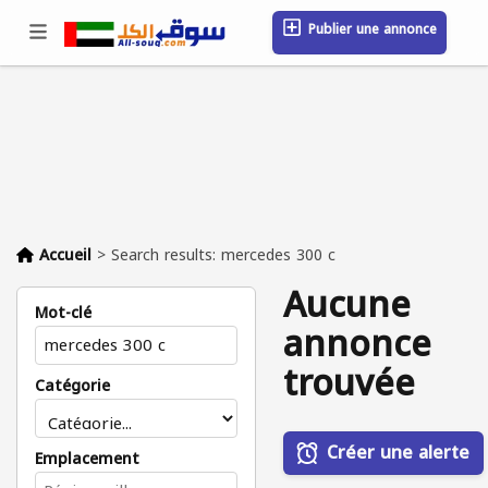
Publier une annonce
Se connecter / S'inscrire
Emplacement
Messages
Sauvegardé
FAQ
Blog
Entreprises
Accueil
>
Search results: mercedes 300 c
Aucune
Mot-clé
annonce
trouvée
Catégorie
Créer une alerte
Emplacement