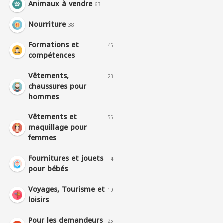
Animaux à vendre
63
Nourriture
38
Formations et
46
compétences
Vêtements,
23
chaussures pour
hommes
Vêtements et
55
maquillage pour
femmes
Fournitures et jouets
4
pour bébés
Voyages, Tourisme et
10
loisirs
Pour les demandeurs
25