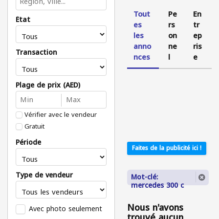
Tout
Pe
En
État
es
rs
tr
les
on
ep
anno
ne
ris
Transaction
nces
l
e
Plage de prix (AED)
Vérifier avec le vendeur
Gratuit
Période
Faites de la publicité ici !
Type de vendeur
Mot-clé:
mercedes 300 c
Nous n'avons
Avec photo seulement
trouvé aucun