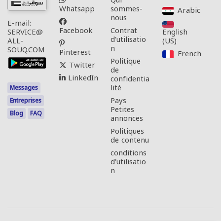
Qui
Whatsapp
sommes-
Arabic‎
nous
E-mail:
Facebook
Contrat
English
SERVICE@
d'utilisatio
(US)‎
ALL-
n
SOUQ.COM
Pinterest
French‎
Politique
Twitter
de
LinkedIn
confidentia
lité
Messages
Pays
Entreprises
Petites
Blog
FAQ
annonces
Politiques
de contenu
conditions
d'utilisatio
n