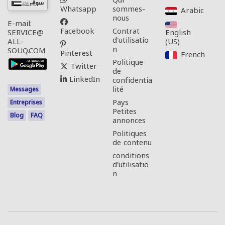
Qui
Whatsapp
sommes-
Arabic‎
nous
E-mail:
Facebook
Contrat
English
SERVICE@
d'utilisatio
(US)‎
ALL-
n
SOUQ.COM
Pinterest
French‎
Politique
Twitter
de
LinkedIn
confidentia
lité
Messages
Pays
Entreprises
Petites
Blog
FAQ
annonces
Politiques
de contenu
conditions
d'utilisatio
n