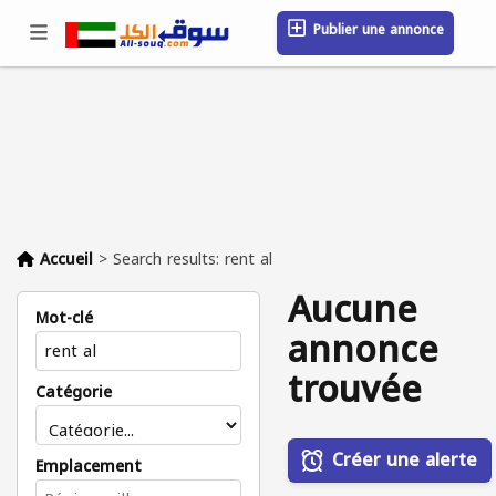
Publier une annonce
Se connecter / S'inscrire
Emplacement
Messages
Sauvegardé
FAQ
Blog
Entreprises
Accueil
>
Search results: rent al
Aucune
Mot-clé
annonce
trouvée
Catégorie
Créer une alerte
Emplacement