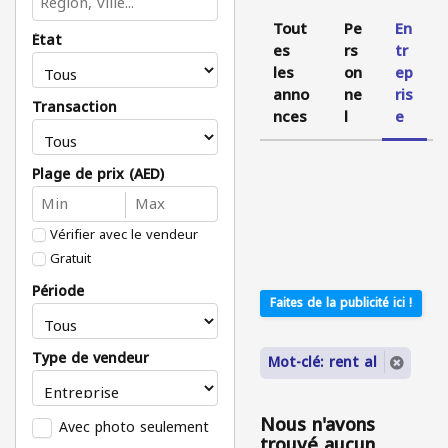
Tout
Pe
En
État
es
rs
tr
les
on
ep
anno
ne
ris
Transaction
nces
l
e
Plage de prix (AED)
Vérifier avec le vendeur
Gratuit
Période
Faites de la publicité ici !
Type de vendeur
Mot-clé: rent al
Nous n'avons
Avec photo seulement
trouvé aucun