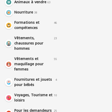
Animaux à vendre
63
Nourriture
38
Formations et
46
compétences
Vêtements,
23
chaussures pour
hommes
Vêtements et
55
maquillage pour
femmes
Fournitures et jouets
4
pour bébés
Voyages, Tourisme et
10
loisirs
Pour les demandeurs
25