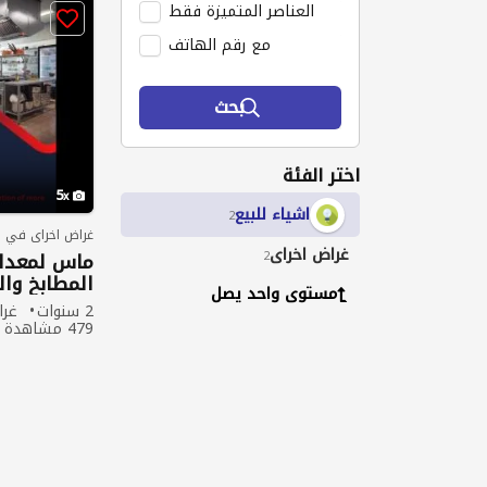
العناصر المتميزة فقط
مع رقم الهاتف
بحث
اختر الفئة
5
اشياء للبيع
2
غراض اخراى في ا
غراض اخراى
2
ماس لمعدات
المطابخ وا
مستوى واحد يصل
2 سنوات
غرا
479 مشاهدة