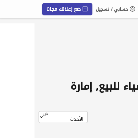
ضع إعلانك مجانا
حسابي / تسجيل
التعليمات
اء للبيع, إمارة
فرز