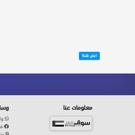
اعلن هنا!
معلومات عنا
وسائ
وا
في
بين