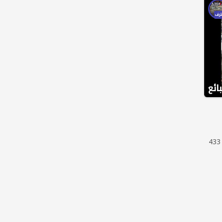
رف
ائع
433