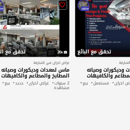
محترف
محت
تحقق مع البائع
تحقق مع الب
20
لشارقة
غراض اخراى في الشارقة
 وديكورات وصيانه
ماس لمعدات وديكورات وصيانه
لمطاعم والكافيهات
المطابخ والمطاعم والكافيهات
ض اخراى
مستعمل
بيع
2 سنوات
غراض اخراى
جديد
بيع
مشاهدة