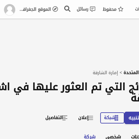
ت
رسائل
محفوظ
الموقع الجغرافي
 المتحدة
>
إمارة الشارقة
تائج التي تم العثور عليها في اشي
ة
نبيه
شبكة
إعلان
التفاصيل
نات
شخصي
شركة