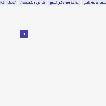
يت عربية للبيع
دراجة سوزوكي للبيع
هارلي ديفيدسون
تويوتا راف 4
1