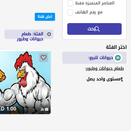
العناصر المتميزة فقط
مع رقم الهاتف
اعلن هنا!
بحث
الفئة: طعام
حيوانات وطيور
اختر الفئة
حيوانات للبيع
3
طعام حيوانات وطيور
3
مستوى واحد يصل
1.00 AED
2