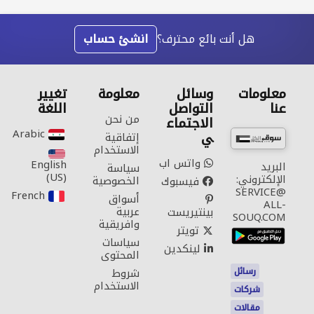
هل أنت بائع محترف؟
انشئ حساب
معلومات
وسائل
معلومة
تغيير
عنا
التواصل
اللغة
من نحن
الاجتماع
Arabic‎
ي
إتفاقية
الاستخدام
واتس اب
English
البريد
سياسة
(US)‎
الإلكتروني:
الخصوصية
فيسبوك
SERVICE@
French‎
أسواق
ALL-
عربية
بينتيريست
SOUQ.COM
وافريقية
تويتر
سياسات
لينكدين
المحتوى
رسائل
شروط
الاستخدام
شركات
مقالات