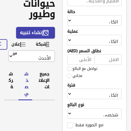
حيوانات
وطيور
حالة
عملية
إنشاء تنبيه
شبكة
إعلان
نطاق السعر (AED)
فرز
تواصل مع البائع
جميع
ش
ش
مجاني
الإعلان
خ
رك
فترة
ات
ص
ة
ي
نوع البائع
مع الصورة فقط