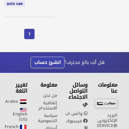
auto uae
1
هل أنت بائع محترف؟
انشئ حساب
معلومات
وسائل
معلومة
تغيير
عنا
التواصل
اللغة
من نحن
الاجتماع
Arabic‎
ي
إتفاقية
الاستخدام
واتس اب
English
البريد
سياسة
(US)‎
الإلكتروني:
الخصوصية
فيسبوك
SERVICE@
French‎
أسواق