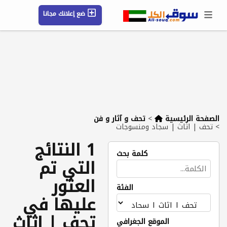
ضع إعلانك مجانا
حسابي / تسجيل
الموقع الجغرافي
رسائل
محفوظ
التعليمات
مقالات
شركات
الصفحة الرئيسية
>
تحف و آثار و فن
>
تحف | اثاث | سجاد ومنسوجات
1 النتائج
كلمة بحث
التي تم
العثور
الفئة
عليها في
تحف | اثاث
الموقع الجغرافي