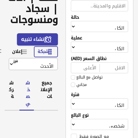
| سجاد
ومنسوجات
حالة
عملية
إنشاء تنبيه
شبكة
إعلان
نطاق السعر (AED)
فرز
تواصل مع البائع
جميع
ش
ش
مجاني
الإعلان
خ
رك
فترة
ات
ص
ة
ي
نوع البائع
مع الصورة فقط