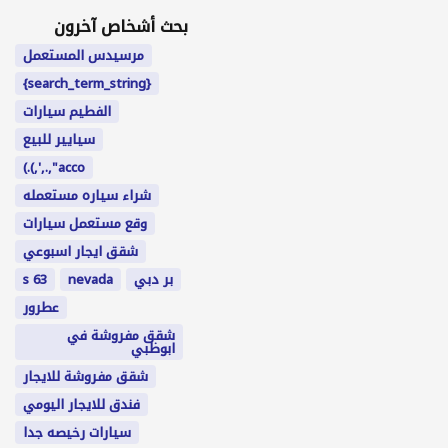
بحث أشخاص آخرون
مرسيدس المستعمل
{search_term_string}
الفطيم سيارات
سيايير للبيع
acco",.,',).)
شراء سياره مستعمله
وقع مستعمل سيارات
شقق ايجار اسبوعي
بر دبي
nevada
s 63
عطرور
شقق مفروشة في
ابوظبي
شقق مفروشة للايجار
فندق للايجار اليومي
سيارات رخيصه جدا