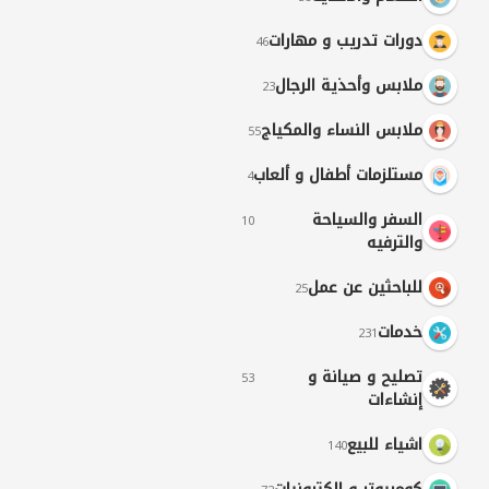
دورات تدريب و مهارات
46
ملابس وأحذية الرجال
23
ملابس النساء والمكياج
55
مستلزمات أطفال و ألعاب
4
السفر والسياحة
10
والترفيه
للباحثين عن عمل
25
خدمات
231
تصليح و صيانة و
53
إنشاءات
اشياء للبيع
140