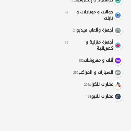
كومبيوتر و إلكترونيات
72
جوالات و موبايلات و
42
تابلت
أجهزة وألعاب فيديو
24
أجهزة منزلية و
75
كهربائية
أثات و مفروشات
152
السيارات و المراكب
350
عقارات للكراء
203
عقارات للبيع
161