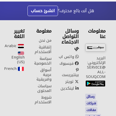
هل أنت بائع محترف؟
انشئ حساب
معلومات
وسائل
معلومة
تغيير
عنا
التواصل
اللغة
من نحن
الاجتماع
Arabic‎
ي
إتفاقية
الاستخدام
واتس اب
English
البريد
سياسة
(US)‎
الإلكتروني:
الخصوصية
فيسبوك
SERVICE@
French‎
أسواق
ALL-
عربية
بينتيريست
SOUQ.COM
وافريقية
تويتر
سياسات
لينكدين
المحتوى
رسائل
شروط
الاستخدام
شركات
مقالات