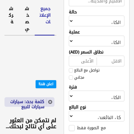
جميع
ش
ش
حالة
الإعلان
خ
رك
ات
ص
ة
ي
عملية
نطاق السعر (AED)
تواصل مع البائع
مجاني
اعلن هنا!
فترة
كلمة بحث: سيارات
سيارات للبيع
نوع البائع
لم نتمكن من العثور
على أي نتائج لبحثك...
مع الصورة فقط