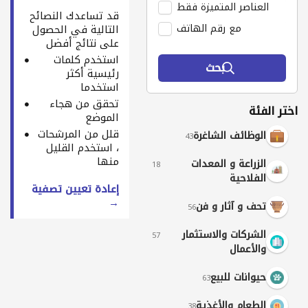
العناصر المتميزة فقط
قد تساعدك النصائح
مع رقم الهاتف
التالية في الحصول
على نتائج أفضل
استخدم كلمات
بحث
رئيسية أكثر
استخدما
تحقق من هجاء
اختر الفئة
الموضع
قلل من المرشحات
الوظائف الشاغرة
43
، استخدم القليل
منها
الزراعة و المعدات
18
الفلاحية
إعادة تعيين تصفية
→
تحف و آثار و فن
56
الشركات والاستثمار
57
والأعمال
حيوانات للبيع
63
الطعام والأغذية
38