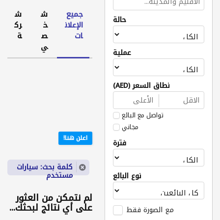
جميع
ش
ش
حالة
الإعلان
خ
رك
ات
ص
ة
ي
عملية
نطاق السعر (AED)
تواصل مع البائع
مجاني
اعلن هنا!
فترة
كلمة بحث: سيارات
مستخدم
نوع البائع
لم نتمكن من العثور
على أي نتائج لبحثك...
مع الصورة فقط