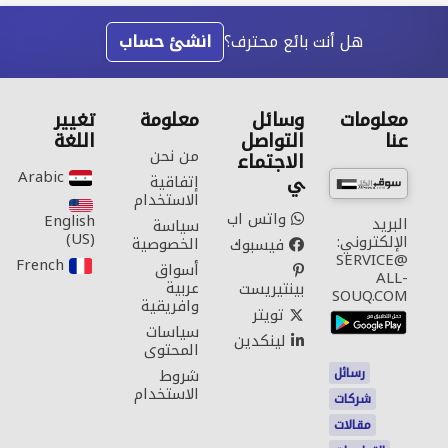
هل أنت بائع محترف؟
انشئ حساب
معلومات
وسائل
معلومة
تغيير
عنا
التواصل
اللغة
من نحن
الاجتماع
Arabic‎
ي
إتفاقية
الاستخدام
واتس اب
English
البريد
سياسة
(US)‎
الإلكتروني:
الخصوصية
فيسبوك
SERVICE@
French‎
أسواق
ALL-
عربية
بينتيريست
SOUQ.COM
وافريقية
تويتر
سياسات
لينكدين
المحتوى
رسائل
شروط
الاستخدام
شركات
مقالات