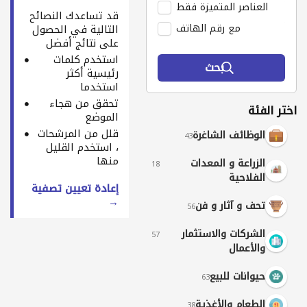
العناصر المتميزة فقط
قد تساعدك النصائح
مع رقم الهاتف
التالية في الحصول
على نتائج أفضل
استخدم كلمات
بحث
رئيسية أكثر
استخدما
تحقق من هجاء
اختر الفئة
الموضع
قلل من المرشحات
الوظائف الشاغرة
43
، استخدم القليل
منها
الزراعة و المعدات
18
الفلاحية
إعادة تعيين تصفية
→
تحف و آثار و فن
56
الشركات والاستثمار
57
والأعمال
حيوانات للبيع
63
الطعام والأغذية
38