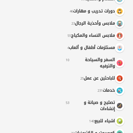
دورات تدريب و مهارات
46
ملابس وأحذية الرجال
23
ملابس النساء والمكياج
55
مستلزمات أطفال و ألعاب
4
السفر والسياحة
10
والترفيه
للباحثين عن عمل
25
خدمات
231
تصليح و صيانة و
53
إنشاءات
اشياء للبيع
140