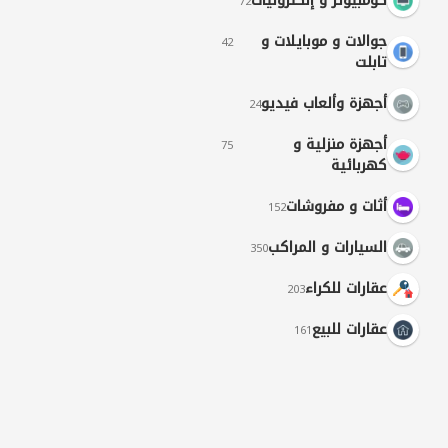
كومبيوتر و إلكترونيات
72
جوالات و موبايلات و
42
تابلت
أجهزة وألعاب فيديو
24
أجهزة منزلية و
75
كهربائية
أثات و مفروشات
152
السيارات و المراكب
350
عقارات للكراء
203
عقارات للبيع
161