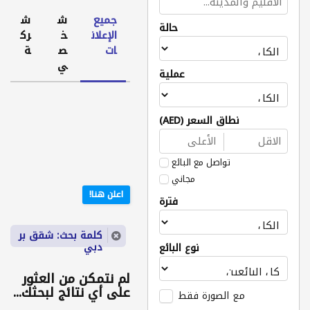
جميع
ش
ش
حالة
الإعلان
خ
رك
ات
ص
ة
ي
عملية
نطاق السعر (AED)
تواصل مع البائع
مجاني
اعلن هنا!
فترة
كلمة بحث: شقق بر
دبي
نوع البائع
لم نتمكن من العثور
على أي نتائج لبحثك...
مع الصورة فقط