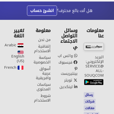
هل أنت بائع محترف؟
انشئ حساب
معلومات
وسائل
معلومة
تغيير
عنا
التواصل
اللغة
من نحن
الاجتماع
Arabic‎
ي
إتفاقية
الاستخدام
واتس اب
English
البريد
سياسة
(US)‎
الإلكتروني:
الخصوصية
فيسبوك
SERVICE@
French‎
أسواق
ALL-
عربية
بينتيريست
SOUQ.COM
وافريقية
تويتر
سياسات
لينكدين
المحتوى
رسائل
شروط
الاستخدام
شركات
مقالات