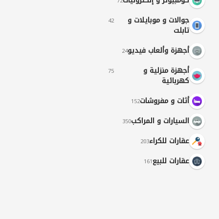
كومبيوتر و إلكترونيات
72
جوالات و موبايلات و
42
تابلت
أجهزة وألعاب فيديو
24
أجهزة منزلية و
75
كهربائية
أثات و مفروشات
152
السيارات و المراكب
350
عقارات للكراء
203
عقارات للبيع
161