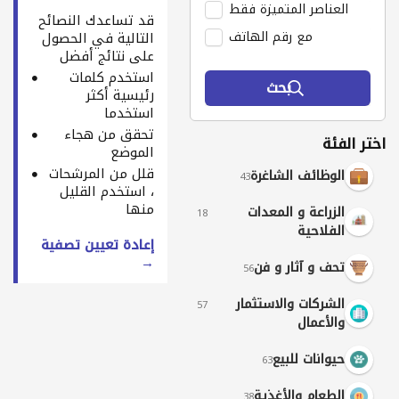
العناصر المتميزة فقط
قد تساعدك النصائح
مع رقم الهاتف
التالية في الحصول
على نتائج أفضل
استخدم كلمات
بحث
رئيسية أكثر
استخدما
تحقق من هجاء
اختر الفئة
الموضع
قلل من المرشحات
الوظائف الشاغرة
43
، استخدم القليل
منها
الزراعة و المعدات
18
الفلاحية
إعادة تعيين تصفية
→
تحف و آثار و فن
56
الشركات والاستثمار
57
والأعمال
حيوانات للبيع
63
الطعام والأغذية
38