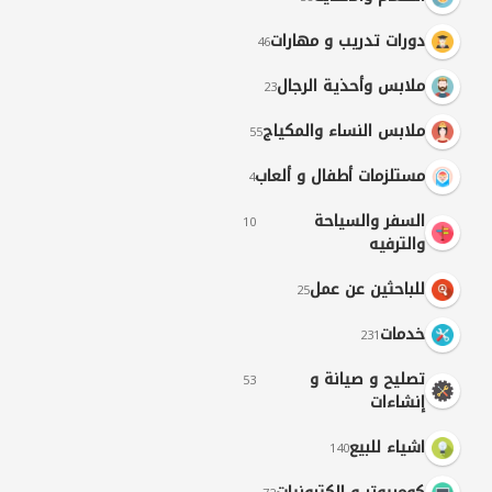
دورات تدريب و مهارات
46
ملابس وأحذية الرجال
23
ملابس النساء والمكياج
55
مستلزمات أطفال و ألعاب
4
السفر والسياحة
10
والترفيه
للباحثين عن عمل
25
خدمات
231
تصليح و صيانة و
53
إنشاءات
اشياء للبيع
140