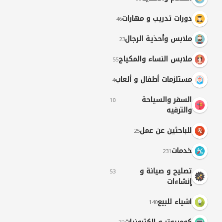
دورات تدريب و مهارات
46
ملابس وأحذية الرجال
23
ملابس النساء والمكياج
55
مستلزمات أطفال و ألعاب
4
السفر والسياحة
10
والترفيه
للباحثين عن عمل
25
خدمات
231
تصليح و صيانة و
53
إنشاءات
اشياء للبيع
140