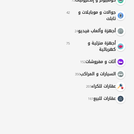
كومبيوتر و إلكترونيات
72
جوالات و موبايلات و
42
تابلت
أجهزة وألعاب فيديو
24
أجهزة منزلية و
75
كهربائية
أثات و مفروشات
152
السيارات و المراكب
350
عقارات للكراء
203
عقارات للبيع
161