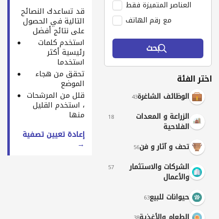
العناصر المتميزة فقط
قد تساعدك النصائح
مع رقم الهاتف
التالية في الحصول
على نتائج أفضل
استخدم كلمات
بحث
رئيسية أكثر
استخدما
تحقق من هجاء
اختر الفئة
الموضع
قلل من المرشحات
الوظائف الشاغرة
43
، استخدم القليل
منها
الزراعة و المعدات
18
الفلاحية
إعادة تعيين تصفية
→
تحف و آثار و فن
56
الشركات والاستثمار
57
والأعمال
حيوانات للبيع
63
الطعام والأغذية
38