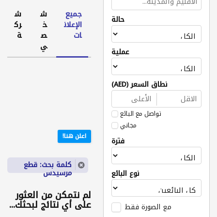
جميع
ش
ش
حالة
الإعلان
خ
رك
ات
ص
ة
ي
عملية
نطاق السعر (AED)
تواصل مع البائع
مجاني
اعلن هنا!
فترة
كلمة بحث: قطع
مرسيدس
نوع البائع
لم نتمكن من العثور
على أي نتائج لبحثك...
مع الصورة فقط