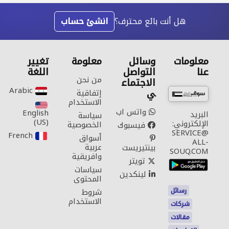
هل أنت بائع محترف؟
انشئ حساب
معلومات
وسائل
معلومة
تغيير
عنا
التواصل
اللغة
من نحن
الاجتماع
Arabic‎
ي
إتفاقية
الاستخدام
واتس اب
English
البريد
سياسة
(US)‎
الإلكتروني:
الخصوصية
فيسبوك
SERVICE@
French‎
أسواق
ALL-
عربية
بينتيريست
SOUQ.COM
وافريقية
تويتر
سياسات
لينكدين
المحتوى
رسائل
شروط
الاستخدام
شركات
مقالات