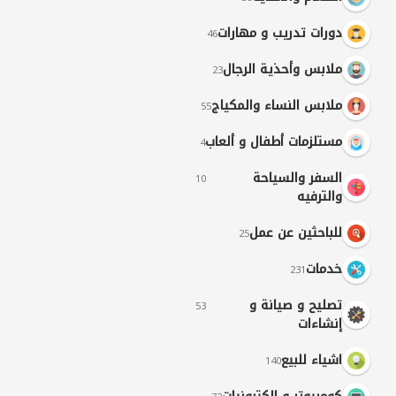
دورات تدريب و مهارات
46
ملابس وأحذية الرجال
23
ملابس النساء والمكياج
55
مستلزمات أطفال و ألعاب
4
السفر والسياحة
10
والترفيه
للباحثين عن عمل
25
خدمات
231
تصليح و صيانة و
53
إنشاءات
اشياء للبيع
140