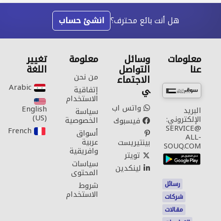
هل أنت بائع محترف؟
انشئ حساب
معلومات
وسائل
معلومة
تغيير
عنا
التواصل
اللغة
من نحن
الاجتماع
Arabic‎
ي
إتفاقية
الاستخدام
واتس اب
English
البريد
سياسة
(US)‎
الإلكتروني:
الخصوصية
فيسبوك
SERVICE@
French‎
أسواق
ALL-
عربية
بينتيريست
SOUQ.COM
وافريقية
تويتر
سياسات
لينكدين
المحتوى
رسائل
شروط
الاستخدام
شركات
مقالات