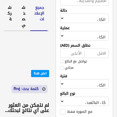
جميع
ش
ش
حالة
الإعلان
خ
رك
ات
ص
ة
ي
عملية
نطاق السعر (AED)
تواصل مع البائع
مجاني
اعلن هنا!
فترة
كلمة بحث: fhvj
نوع البائع
لم نتمكن من العثور
على أي نتائج لبحثك...
مع الصورة فقط