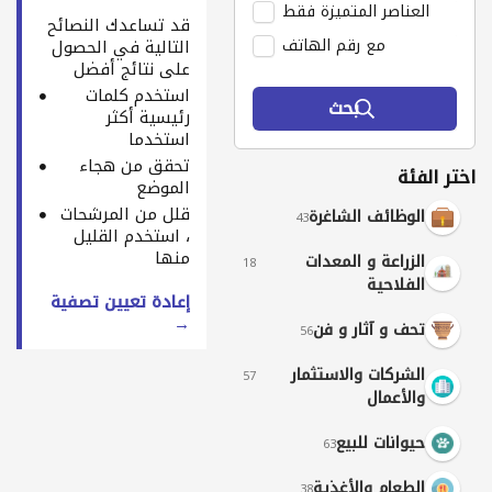
العناصر المتميزة فقط
قد تساعدك النصائح
مع رقم الهاتف
التالية في الحصول
على نتائج أفضل
استخدم كلمات
بحث
رئيسية أكثر
استخدما
تحقق من هجاء
اختر الفئة
الموضع
قلل من المرشحات
الوظائف الشاغرة
43
، استخدم القليل
منها
الزراعة و المعدات
18
الفلاحية
إعادة تعيين تصفية
→
تحف و آثار و فن
56
الشركات والاستثمار
57
والأعمال
حيوانات للبيع
63
الطعام والأغذية
38