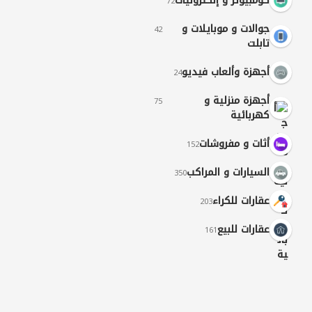
كومبيوتر و إلكترونيات
72
جوالات و موبايلات و
42
تابلت
أجهزة وألعاب فيديو
24
أجهزة منزلية و
75
كهربائية
أثات و مفروشات
152
السيارات و المراكب
350
عقارات للكراء
203
عقارات للبيع
161