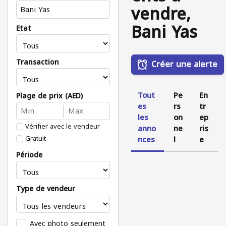
vendre,
Bani Yas
État
Transaction
Créer une alerte
Tout
Pe
En
Plage de prix (AED)
es
rs
tr
les
on
ep
Vérifier avec le vendeur
anno
ne
ris
Gratuit
nces
l
e
Période
Type de vendeur
Avec photo seulement