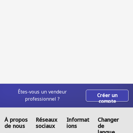
Êtes-vous un vendeur
Créer un
professionnel ?
compte
À propos
Réseaux
Informat
Changer
de nous
sociaux
ions
de
langue