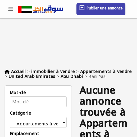
Publier une annonce
Se connecter / S'inscrire
Emplacement
Messages
Sauvegardé
FAQ
Blog
Entreprises
Accueil
>
immobilier à vendre
>
Appartements à vendre
>
United Arab Emirates
>
Abu Dhabi
>
Bani Yas
Aucune
Mot-clé
annonce
trouvée à
Catégorie
Appartem
ents à
Emplacement