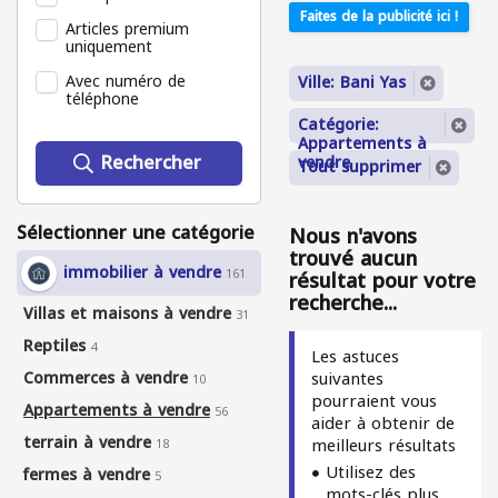
Faites de la publicité ici !
Articles premium
uniquement
Avec numéro de
Ville: Bani Yas
téléphone
Catégorie:
Appartements à
Rechercher
vendre
Tout supprimer
Sélectionner une catégorie
Nous n'avons
trouvé aucun
immobilier à vendre
161
résultat pour votre
recherche...
Villas et maisons à vendre
31
Reptiles
4
Les astuces
Commerces à vendre
suivantes
10
pourraient vous
Appartements à vendre
56
aider à obtenir de
terrain à vendre
meilleurs résultats
18
Utilisez des
fermes à vendre
5
mots-clés plus