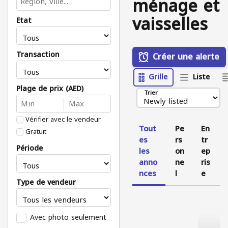
ménage et
vaisselles
État
Transaction
Créer une alerte
Grille
Liste
Plage de prix (AED)
Trier
Vérifier avec le vendeur
Tout
Pe
En
Gratuit
es
rs
tr
Période
les
on
ep
anno
ne
ris
nces
l
e
Type de vendeur
Avec photo seulement