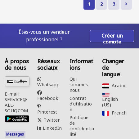
1
2
3
Êtes-vous un vendeur
Créer un
professionnel ?
compte
À propos
Réseaux
Informat
Changer
de nous
sociaux
ions
de
langue
Qui
Whatsapp
sommes-
Arabic‎
nous
E-mail:
Facebook
Contrat
English
SERVICE@
d'utilisatio
(US)‎
ALL-
n
SOUQ.COM
Pinterest
French‎
Politique
Twitter
de
LinkedIn
confidentia
lité
Messages