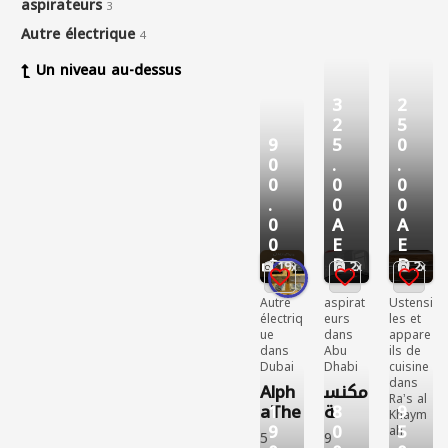
المقا
Neuf
eurs
Neuf
aspirateurs
3
سات
Neuf
Autre électrique
Vendr
Vendr
4
e
Vendr
e
233
e
124
Un niveau au-dessus
perso
120
perso
nnes
perso
nnes
3
2
ont vu
nnes
ont vu
2
5
ont vu
9
5
0
0
.
.
0
0
0
.
0
0
0
A
A
0
E
E
$
D
D
19
2
2
Autre
aspirat
Ustensi
électriq
eurs
les et
ue
dans
appare
dans
Abu
ils de
Dubai
Dhabi
cuisine
dans
Alph
مكنس
Raʼs al
1
8
9
aThe
ة
Khaym
9
0
5
ta
روبوت
ah
5
9