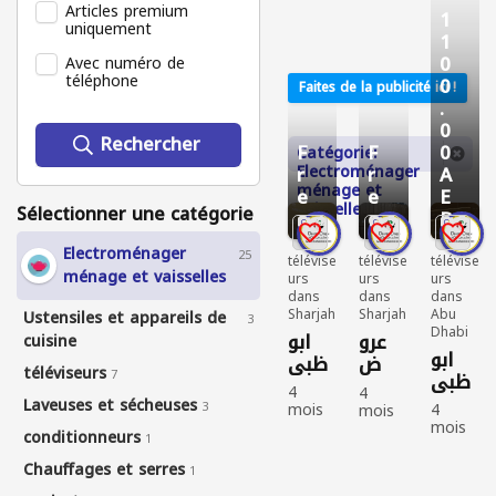
Articles premium
1
uniquement
1
0
Avec numéro de
téléphone
0
Faites de la publicité ici !
.
0
Rechercher
F
F
0
Catégorie:
Electroménager
r
r
A
ménage et
e
e
E
vaisselles
Sélectionner une catégorie
e
e
D
4
5
5
Electroménager
25
télévise
télévise
télévise
ménage et vaisselles
urs
urs
urs
dans
dans
dans
Sharjah
Sharjah
Abu
Ustensiles et appareils de
3
Dhabi
عرو
ابو
cuisine
ابو
ض
ظبي
téléviseurs
7
ظبي
شاشا
4
4
Laveuses et sécheuses
ت
3
mois
4
mois
écoulé
جديد
mois
écoulé
conditionneurs
1
s
écoulé
s
ة
télévis
s
télévis
Chauffages et serres
جميع
1
eurs
télévis
eurs