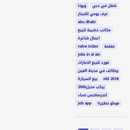
شغل في دبي
ويوتا
غرف يومي للايجار
abu dhabi
مكاتب خشبية للبيع
اعمال شاغرة
valve index
معلمة
jobs in al ain
فورد للبيع الامارات
وظائف في مدينة العين
بيع السيارة
s63 2018
بيكب مديل2000
لنجرىملابس نساء
job app
موطو صغيرة