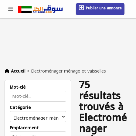
Publier une annonce
Se connecter / S'inscrire
Emplacement
Messages
Sauvegardé
FAQ
Blog
Entreprises
Accueil
>
Electroménager ménage et vaisselles
75
Mot-clé
résultats
trouvés à
Catégorie
Electromé
nager
Emplacement