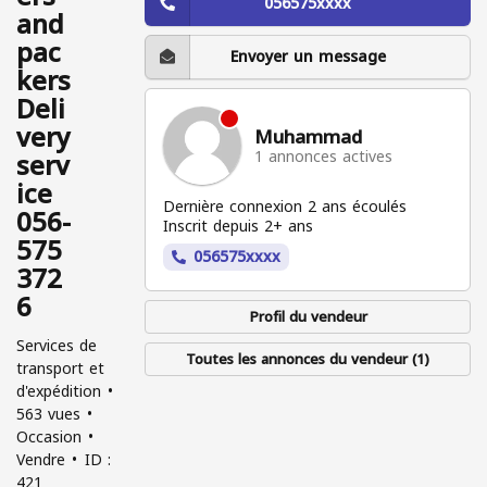
056575xxxx
and
pac
Envoyer un message
kers
Deli
very
Muhammad
serv
1 annonces actives
ice
Dernière connexion 2 ans écoulés
056-
Inscrit depuis 2+ ans
575
056575xxxx
372
6
Profil du vendeur
Services de
Toutes les annonces du vendeur (1)
transport et
d'expédition
563 vues
Occasion
Vendre
ID :
421