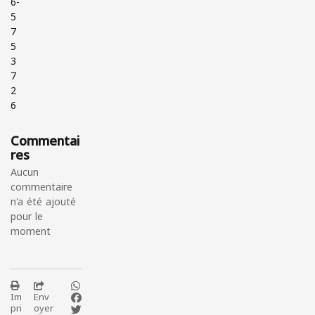
6-
5
7
5
3
7
2
6
Commentai
res
Aucun
commentaire
n'a été ajouté
pour le
moment
Im
Env
pri
oyer