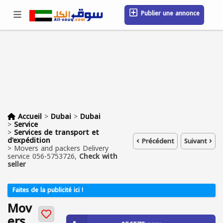
Publier une annonce
Se connecter / S'inscrire
Emplacement
Messages
Sauvegardé
FAQ
Blog
Entreprises
Accueil
>
Dubai
>
Dubai
>
Service
>
Services de transport et
d'expédition
Précédent
Suivant
>
Movers and packers Delivery
service 056-5753726,
Check with
seller
Faites de la publicité ici !
Mov
ers