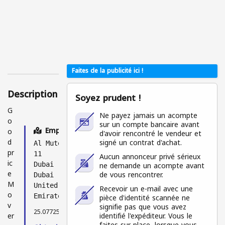
ateu
rs
conn
ecté
s
Faites de la publicité ici !
Description
Soyez prudent !
G
Ne payez jamais un acompte
o
sur un compte bancaire avant
Emplacement
o
d'avoir rencontré le vendeur et
d
signé un contrat d'achat.
Al Muteena
pr
11
Aucun annonceur privé sérieux
ic
ne demande un acompte avant
Dubai
e
de vous rencontrer.
Dubai
M
United Arab
Recevoir un e-mail avec une
o
pièce d'identité scannée ne
Emirates
v
signifie pas que vous avez
25.07725, 55.30927
er
identifié l'expéditeur. Vous le