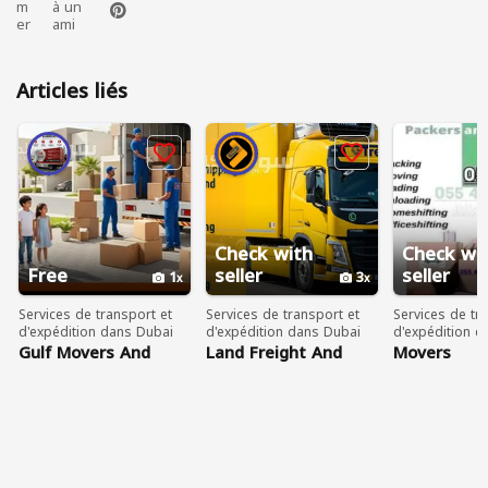
m
à un
er
ami
Articles liés
Check with
Check wi
Free
seller
seller
1
3
Services de transport et
Services de transport et
Services de tr
d'expédition dans Dubai
d'expédition dans Dubai
d'expédition d
Gulf Movers And
Land Freight And
Movers
Packers In Dubai 055
Truck Rental Services
75 33 566
from the UAE