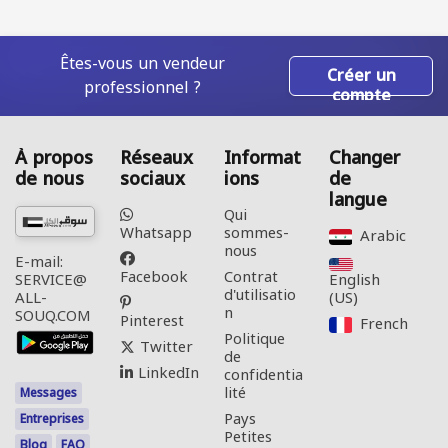
Êtes-vous un vendeur
Créer un
professionnel ?
compte
À propos
Réseaux
Informat
Changer
de nous
sociaux
ions
de
langue
Qui
Whatsapp
sommes-
Arabic‎
nous
E-mail:
Facebook
Contrat
English
SERVICE@
d'utilisatio
(US)‎
ALL-
n
SOUQ.COM
Pinterest
French‎
Politique
Twitter
de
LinkedIn
confidentia
lité
Messages
Pays
Entreprises
Petites
Blog
FAQ