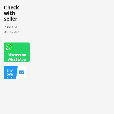
Check
with
seller
Publié le
06/09/2023
Discussion
WhatsApp
0565753726
Env
oye
r le
mes
sag
e
Uniq
uem
ent
pour
les
utilis