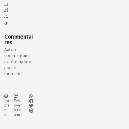
س
اع
دن
ي
Commentai
res
Aucun
commentaire
n'a été ajouté
pour le
moment
Im
Env
pri
oyer
m
à un
er
ami