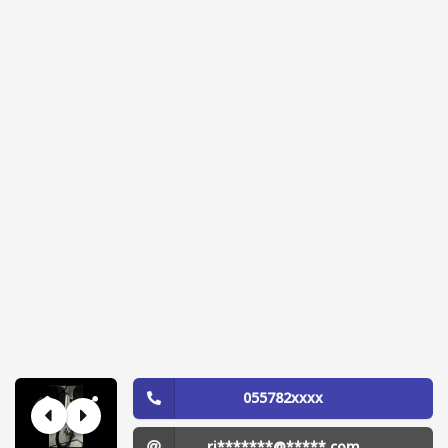
055782xxxx
ri*******@*****.com