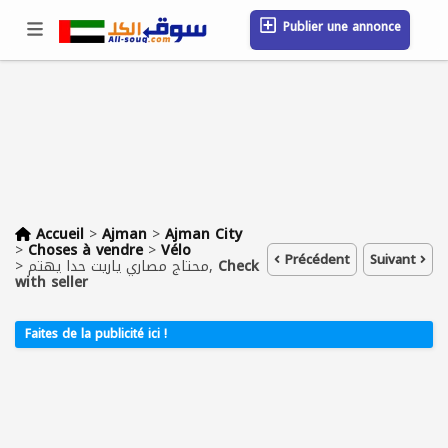
Publier une annonce
Se connecter / S'inscrire
Emplacement
Messages
Sauvegardé
FAQ
Blog
Entreprises
Accueil
>
Ajman
>
Ajman City
>
Choses à vendre
>
Vélo
Précédent
Suivant
>
محتاج مصاري ياريت حدا يهتم,
Check
with seller
Faites de la publicité ici !