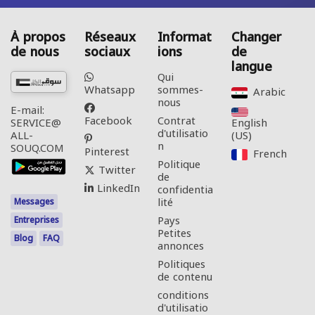
À propos
Réseaux
Informat
Changer
de nous
sociaux
ions
de
langue
Qui
Whatsapp
sommes-
Arabic‎
nous
E-mail:
Facebook
Contrat
English
SERVICE@
d'utilisatio
(US)‎
ALL-
n
SOUQ.COM
Pinterest
French‎
Politique
Twitter
de
LinkedIn
confidentia
lité
Messages
Pays
Entreprises
Petites
Blog
FAQ
annonces
Politiques
de contenu
conditions
d'utilisatio