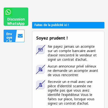
Discussion
WhatsApp
Faites de la publicité ici !
0557828900
Env
Soyez prudent !
oye
r le
mes
Ne payez jamais un acompte
sag
sur un compte bancaire avant
e
d'avoir rencontré le vendeur et
Uniq
signé un contrat d'achat.
uem
ent
Aucun annonceur privé sérieux
pour
ne demande un acompte avant
les
utilis
de vous rencontrer.
ateu
rs
Recevoir un e-mail avec une
conn
pièce d'identité scannée ne
ecté
signifie pas que vous avez
s
identifié l'expéditeur. Vous le
faites sur place, lorsque vous
signez un contrat d'achat.