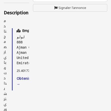
Signaler l'annonce
Description
م
ح
Emplacement
تا
ج
لولو
م
888
ص
Ajman City
ار
Ajman
ي
United Arab
يا
Emirates
ري
25.40177, 55.47878
ت
ح
Obtenir l'itinéraire
دا
→
ي
ش
تر
ي
وي