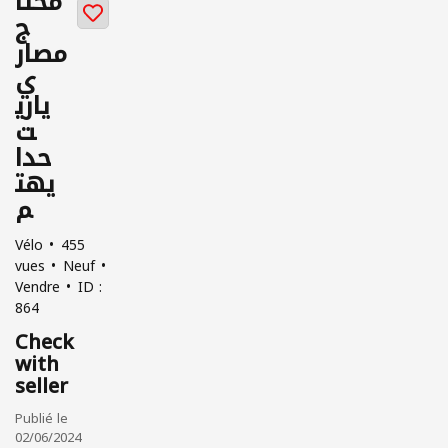
محتا
ج
مصار
ي
ياري
ت
حدا
يهت
م
Vélo
455
vues
Neuf
Vendre
ID :
864
Check
with
seller
Publié le
02/06/2024