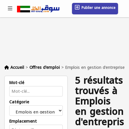
Publier une annonce
Se connecter / S'inscrire
Emplacement
Messages
Sauvegardé
FAQ
Blog
Entreprises
Accueil
>
Offres d'emploi
>
Emplois en gestion d'entreprise
5 résultats
Mot-clé
trouvés à
Emplois
Catégorie
en gestion
d'entrepris
Emplacement