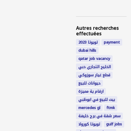
Autres recherches
effectuées
تويوتا 2023
payment
dubai hills
qatar job vacancy
الخليج التجاري دبي
قطع غيار سوزوكي
حيوانات للبيع
ارقام ية مميزة
بيت للبيع في ابوظبي
mercedes gl
ftmk
سعر شقة في برج خليفة
تويوتا كورولا
gulf jobs