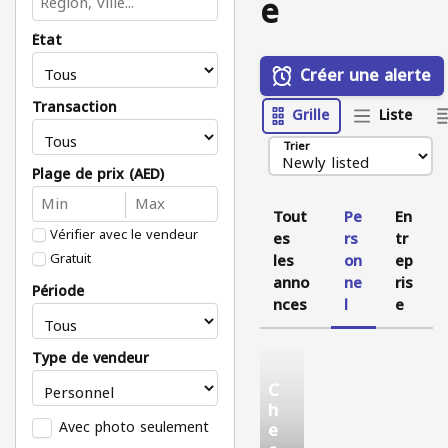
e
État
Créer une alerte
Transaction
Grille
Liste
Trier
Plage de prix (AED)
Tout
Pe
En
Vérifier avec le vendeur
es
rs
tr
Gratuit
les
on
ep
anno
ne
ris
Période
nces
l
e
Type de vendeur
C
h
Avec photo seulement
e