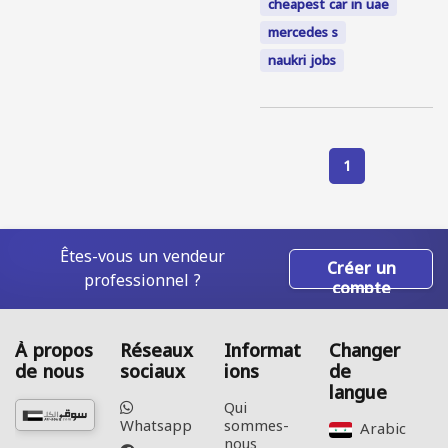
cheapest car in uae
mercedes s
naukri jobs
1
Êtes-vous un vendeur
Créer un
professionnel ?
compte
À propos
Réseaux
Informat
Changer
de nous
sociaux
ions
de
langue
Qui
Whatsapp
sommes-
Arabic‎
nous