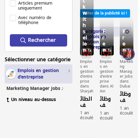
c
Articles premium
k
uniquement
w
Faites de la publicité ici !
Avec numéro de
it
téléphone
h
s
F
F
Catégorie:
Emplois en
el
r
r
Rechercher
gestion
le
e
e
d'entreprise
r
e
e
1
1
1
Sélectionner une catégorie
Emploi
Emploi
Marketi
s en
s en
ng
Emplois en gestion
5
gestion
gestion
Manag
d'entreprise
d'entre
d'entre
er Jobs
prise
prise
dans
dans
dans Al
Dubai
Marketing Manager Jobs
2
Sharjah
Ain
وظائ
وظائ
الطائ
ف
Un niveau au-dessus
ف
ف
شاغر
1 an
شاغر
ة و
1 an
1 an
écoulé
ه
écoulé
أعمال
écoulé
Marke
حرة
Emploi
Emploi
ting
s en
s en
Mana
gestio
gestio
ger