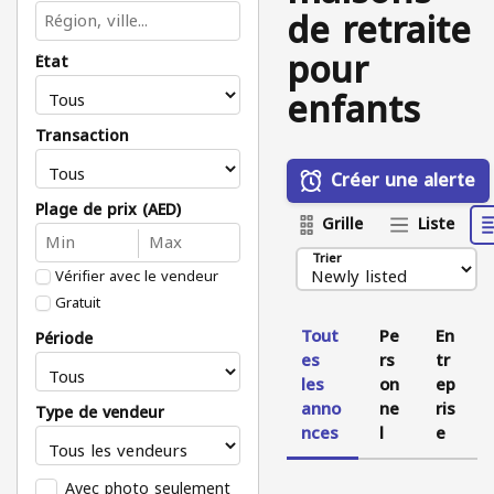
de retraite
pour
État
enfants
Transaction
Créer une alerte
Plage de prix (AED)
Grille
Liste
Trier
Vérifier avec le vendeur
Gratuit
Tout
Pe
En
Période
es
rs
tr
les
on
ep
anno
ne
ris
Type de vendeur
nces
l
e
Avec photo seulement