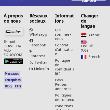
compte
À propos
Réseaux
Informat
Changer
de nous
sociaux
ions
de
langue
Qui
Whatsapp
sommes-
Arabic‎
nous
E-mail:
Facebook
Contrat
English
SERVICE@
d'utilisatio
(US)‎
ALL-
n
SOUQ.COM
Pinterest
French‎
Politique
Twitter
de
LinkedIn
confidentia
lité
Messages
Pays
Entreprises
Petites
Blog
FAQ
annonces
Politiques
de contenu
conditions