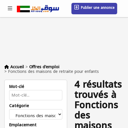
Publier une annonce
Se connecter / S'inscrire
Emplacement
Messages
Sauvegardé
FAQ
Blog
Entreprises
Accueil
>
Offres d'emploi
>
Fonctions des maisons de retraite pour enfants
4 résultats
Mot-clé
trouvés à
Fonctions
Catégorie
des
maisons
Emplacement