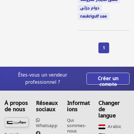
دوام جزئى
naukrigulf uae
1
Êtes-vous un vendeur
Créer un
professionnel ?
compte
À propos
Réseaux
Informat
Changer
de nous
sociaux
ions
de
langue
Qui
Whatsapp
sommes-
Arabic‎
nous