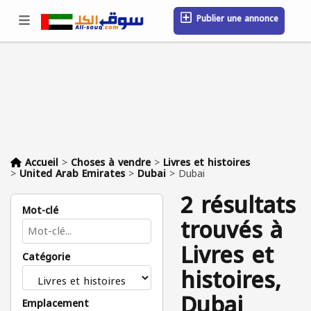
Publier une annonce
Se connecter / S'inscrire
Emplacement
Messages
Sauvegardé
FAQ
Blog
Entreprises
Accueil
>
Choses à vendre
>
Livres et histoires
>
United Arab Emirates
>
Dubai
>
Dubai
2 résultats
Mot-clé
trouvés à
Livres et
Catégorie
histoires,
Dubai
Emplacement