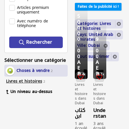
Faites de la publicité ici !
Articles premium
uniquement
5
Avec numéro de
0
Catégorie: Livres
téléphone
0
et histoires
0
1
Pays: United Arab
0
9
Emirates
Rechercher
.
.
Ville: Dubai
0
0
0
0
Tout supprimer
Sélectionner une catégorie
A
A
E
E
Choses à vendre
2
D
D
4
1
Livres et histoires
2
Livres
Livres
et
et
Un niveau au-dessus
histoire
histoire
s dans
s dans
Dubai
Dubai
كتاب
Unde
ابن
rstan
معتو
ding
1 an
3 ans
ق
your
écoulé
écoulé