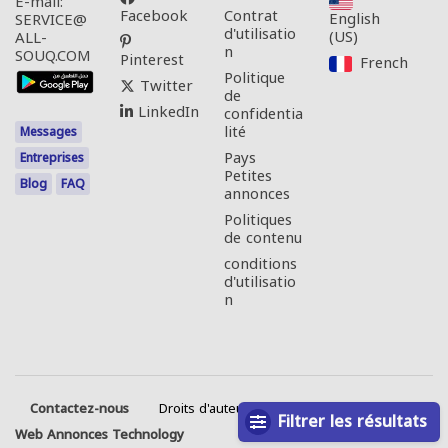
E-mail:
Facebook
Contrat
English
SERVICE@
d'utilisatio
(US)‎
ALL-
n
SOUQ.COM
Pinterest
French‎
Politique
Twitter
de
LinkedIn
confidentia
lité
Messages
Pays
Entreprises
Petites
Blog
FAQ
annonces
Politiques
de contenu
conditions
d'utilisatio
n
Contactez-nous
Droits d'auteur © 2026 Tous droits réservés.
Filtrer les résultats
Web Annonces Technology