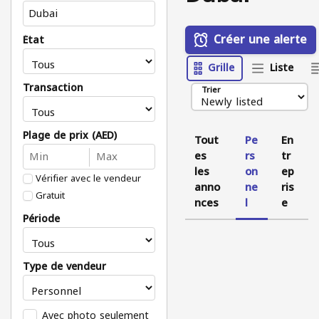
Créer une alerte
État
Grille
Liste
Transaction
Trier
Plage de prix (AED)
Tout
Pe
En
es
rs
tr
les
on
ep
Vérifier avec le vendeur
anno
ne
ris
Gratuit
nces
l
e
Période
Type de vendeur
Avec photo seulement