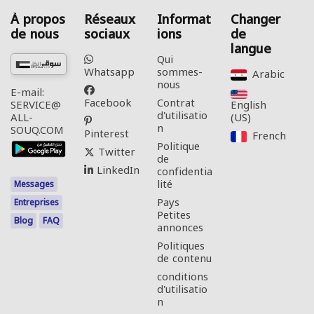
À propos
Réseaux
Informat
Changer
de nous
sociaux
ions
de
langue
Qui
Whatsapp
sommes-
Arabic‎
nous
E-mail:
Facebook
Contrat
English
SERVICE@
d'utilisatio
(US)‎
ALL-
n
SOUQ.COM
Pinterest
French‎
Politique
Twitter
de
LinkedIn
confidentia
lité
Messages
Pays
Entreprises
Petites
Blog
FAQ
annonces
Politiques
de contenu
conditions
d'utilisatio
n