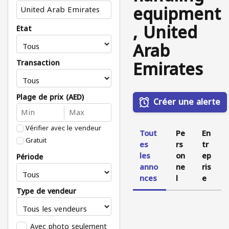
equipment
, United
État
Arab
Emirates
Transaction
Plage de prix (AED)
Créer une alerte
Vérifier avec le vendeur
Tout
Pe
En
Gratuit
es
rs
tr
les
on
ep
Période
anno
ne
ris
nces
l
e
Type de vendeur
Avec photo seulement