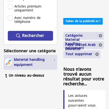
Articles premium
uniquement
Avec numéro de
téléphone
Faites de la publicité ici !
Rechercher
Catégorie:
Material
handling
Pays: United Arab
equipment
Emirates
Sélectionner une catégorie
Tout supprimer
Material handling
1
equipment
Nous n'avons
trouvé aucun
Un niveau au-dessus
résultat pour votre
recherche...
Les astuces
suivantes
pourraient vous