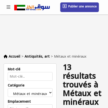
Publier une annonce
Se connecter / S'inscrire
Emplacement
Messages
Sauvegardé
FAQ
Blog
Entreprises
Accueil
>
Antiquités, art
>
Métaux et minéraux
13
Mot-clé
résultats
trouvés à
Catégorie
Métaux et
minéraux
Emplacement