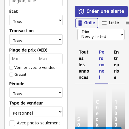
Créer une alerte
État
Grille
Liste
Transaction
Trier
Plage de prix (AED)
Tout
Pe
En
es
rs
tr
les
on
ep
Vérifier avec le vendeur
anno
ne
ris
Gratuit
nces
l
e
Période
C
1
Type de vendeur
h
0
e
0
5
c
0
Avec photo seulement
0
k
0