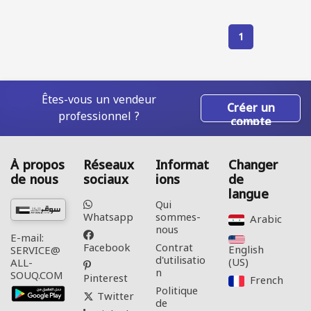
1
Êtes-vous un vendeur
Créer un
professionnel ?
compte
À propos
Réseaux
Informat
Changer
de nous
sociaux
ions
de
langue
Qui
Whatsapp
sommes-
Arabic‎
nous
E-mail:
Facebook
Contrat
English
SERVICE@
d'utilisatio
(US)‎
ALL-
n
SOUQ.COM
Pinterest
French‎
Politique
Twitter
de