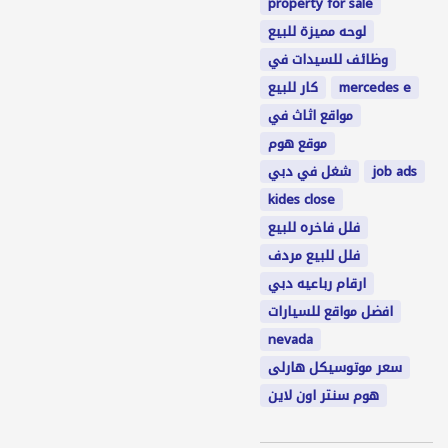
property for sale
لوحه مميزة للبيع
وظائف للسيدات في
كار للبيع
mercedes e
مواقع اثاث في
موقع هوم
شغل في دبي
job ads
kides close
فلل فاخره للبيع
فلل للبيع مردف
ارقام رباعيه دبي
افضل مواقع للسيارات
nevada
سعر موتوسيكل هارلى
هوم سنتر اون لاين