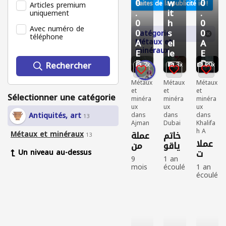
0
w
0
Faites de la publicité ici !
Articles premium
.
it
.
uniquement
0
h
0
Avec numéro de
0
s
0
Catégorie:
téléphone
Métaux et
A
el
A
minéraux
E
le
E
D
r
D
Rechercher
2
3
20
Métaux
Métaux
Métaux
et
et
et
Sélectionner une catégorie
minéra
minéra
minéra
ux
ux
ux
Antiquités, art
dans
dans
dans
13
Ajman
Dubai
Khalifa
h A
Métaux et minéraux
خاتم
عملة
13
عملا
ياقو
من
Un niveau au-dessus
ت
ت
الدول
9
1 an
قديم
اثري
ه
mois
écoulé
1 an
ة
بورم
العثم
écoulé
écoulé
s
Métau
ي
انيه
Métau
x et
Métau
من
x et
minér
x et
الفض
minér
aux
minér
ه
aux
Neuf
aux
Occasi
Occasi