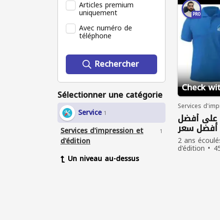
Articles premium
uniquement
PRO
Avec numéro de
téléphone
Rechercher
Check wit
Sélectionner une catégorie
Services d'imp
Service
1
 على أفضل
 أفضل سعر
Services d'impression et
1
2 ans écoulé
d'édition
d'édition
4
Un niveau au-dessus