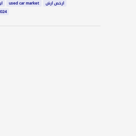
اي
used car market
ارخص ارض
2024