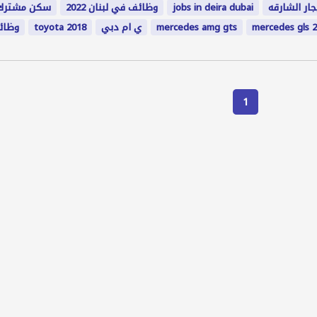
سكن مشترك 
وظائف في لبنان 2022
jobs in deira dubai
جار الشارقه
وظائ
toyota 2018
ي ام دبي
mercedes amg gts
mercedes gls 
1