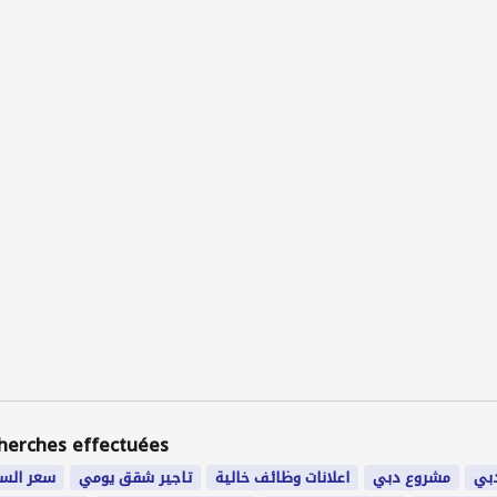
herches effectuées
دبي
مشروع دبي
اعلانات وظائف خالية
تاجير شقق يومي
سعر السي