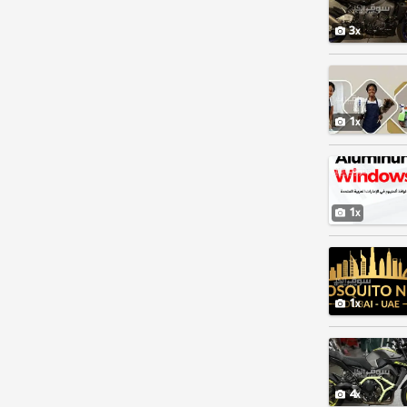
3
1
1
1
4