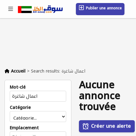
Publier une annonce
Se connecter / S'inscrire
Emplacement
Messages
Sauvegardé
FAQ
Blog
Entreprises
Accueil
>
Search results: اعمال شاغرة
Aucune
Mot-clé
annonce
trouvée
Catégorie
Créer une alerte
Emplacement