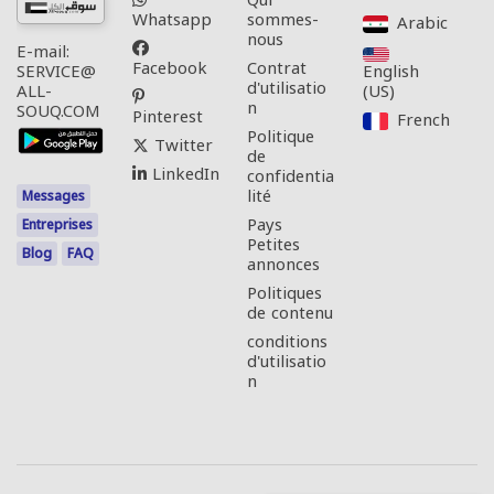
Qui
Whatsapp
sommes-
Arabic‎
nous
E-mail:
Facebook
Contrat
English
SERVICE@
d'utilisatio
(US)‎
ALL-
n
SOUQ.COM
Pinterest
French‎
Politique
Twitter
de
LinkedIn
confidentia
lité
Messages
Pays
Entreprises
Petites
Blog
FAQ
annonces
Politiques
de contenu
conditions
d'utilisatio
n