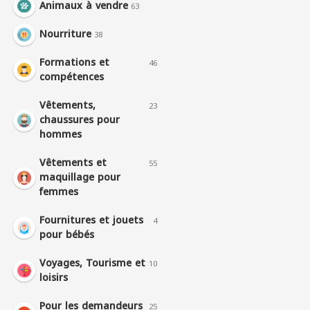
Animaux à vendre
63
Nourriture
38
Formations et
46
compétences
Vêtements,
23
chaussures pour
hommes
Vêtements et
55
maquillage pour
femmes
Fournitures et jouets
4
pour bébés
Voyages, Tourisme et
10
loisirs
Pour les demandeurs
25