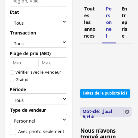
Tout
Pe
En
État
es
rs
tr
les
on
ep
anno
ne
ris
Transaction
nces
l
e
Plage de prix (AED)
Vérifier avec le vendeur
Gratuit
Période
Faites de la publicité ici !
Type de vendeur
Mot-clé: اعمال
شاغرة
Nous n'avons
Avec photo seulement
trouvé aucun