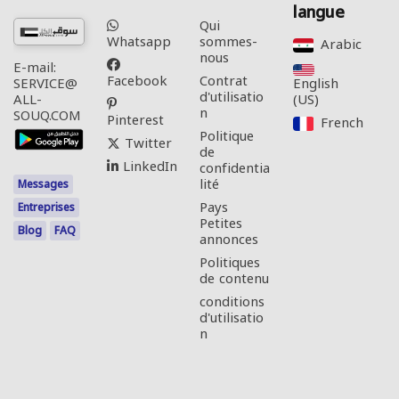
langue
Qui
Whatsapp
sommes-
Arabic‎
nous
E-mail:
Facebook
Contrat
English
SERVICE@
d'utilisatio
(US)‎
ALL-
n
SOUQ.COM
Pinterest
French‎
Politique
Twitter
de
LinkedIn
confidentia
lité
Messages
Pays
Entreprises
Petites
Blog
FAQ
annonces
Politiques
de contenu
conditions
d'utilisatio
n