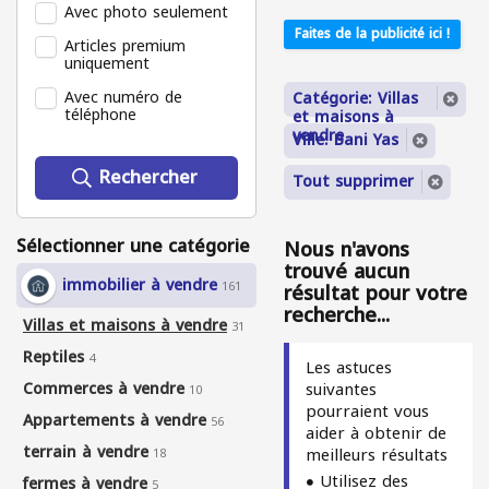
Avec photo seulement
Faites de la publicité ici !
Articles premium
uniquement
Avec numéro de
Catégorie: Villas
téléphone
et maisons à
vendre
Ville: Bani Yas
Rechercher
Tout supprimer
Sélectionner une catégorie
Nous n'avons
trouvé aucun
immobilier à vendre
161
résultat pour votre
recherche...
Villas et maisons à vendre
31
Reptiles
4
Les astuces
Commerces à vendre
suivantes
10
pourraient vous
Appartements à vendre
56
aider à obtenir de
terrain à vendre
meilleurs résultats
18
Utilisez des
fermes à vendre
5