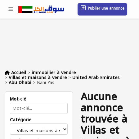
Publier une annonce
Se connecter / S'inscrire
Emplacement
Messages
Sauvegardé
FAQ
Blog
Entreprises
Accueil
>
immobilier à vendre
>
Villas et maisons à vendre
>
United Arab Emirates
>
Abu Dhabi
>
Bani Yas
Aucune
Mot-clé
annonce
trouvée à
Catégorie
Villas et