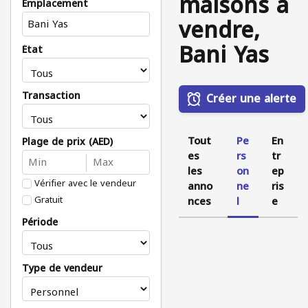
maisons à
Emplacement
vendre,
Bani Yas
État
Transaction
Créer une alerte
Tout
Pe
En
Plage de prix (AED)
es
rs
tr
les
on
ep
Vérifier avec le vendeur
anno
ne
ris
Gratuit
nces
l
e
Période
Type de vendeur