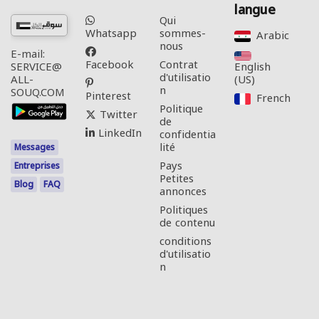
langue
Qui
Whatsapp
sommes-
Arabic‎
nous
E-mail:
Facebook
Contrat
English
SERVICE@
d'utilisatio
(US)‎
ALL-
n
SOUQ.COM
Pinterest
French‎
Politique
Twitter
de
LinkedIn
confidentia
lité
Messages
Pays
Entreprises
Petites
Blog
FAQ
annonces
Politiques
de contenu
conditions
d'utilisatio
n