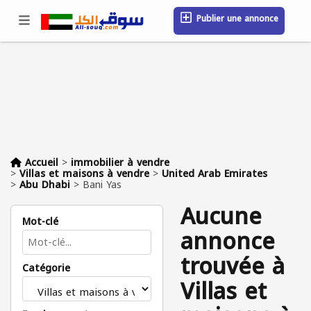
Publier une annonce
Se connecter / S'inscrire
Emplacement
Messages
Sauvegardé
FAQ
Blog
Entreprises
Accueil
>
immobilier à vendre
>
Villas et maisons à vendre
>
United Arab Emirates
>
Abu Dhabi
>
Bani Yas
Aucune
Mot-clé
annonce
trouvée à
Catégorie
Villas et