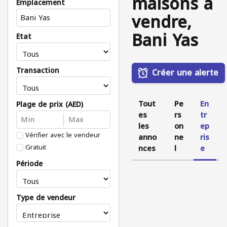
maisons à
Emplacement
vendre,
Bani Yas
État
Transaction
Créer une alerte
Tout
Pe
En
Plage de prix (AED)
es
rs
tr
les
on
ep
Vérifier avec le vendeur
anno
ne
ris
Gratuit
nces
l
e
Période
Type de vendeur