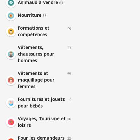
Animaux à vendre
63
Nourriture
38
Formations et
46
compétences
Vêtements,
23
chaussures pour
hommes
Vêtements et
55
maquillage pour
femmes
Fournitures et jouets
4
pour bébés
Voyages, Tourisme et
10
loisirs
Pour les demandeurs
25