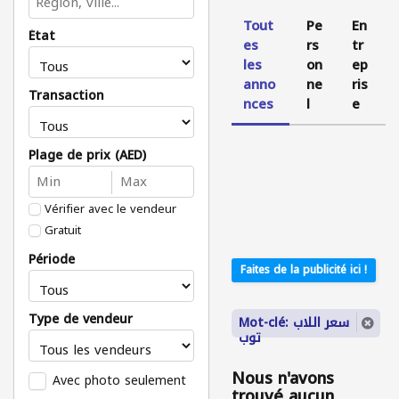
Tout
Pe
En
État
es
rs
tr
les
on
ep
anno
ne
ris
Transaction
nces
l
e
Plage de prix (AED)
Vérifier avec le vendeur
Gratuit
Période
Faites de la publicité ici !
Type de vendeur
Mot-clé: سعر اللاب
توب
Nous n'avons
Avec photo seulement
trouvé aucun