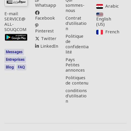
Qui
Whatsapp
sommes-
Arabic‎
nous
E-mail:
Facebook
Contrat
English
SERVICE@
d'utilisatio
(US)‎
ALL-
n
SOUQ.COM
Pinterest
French‎
Politique
Twitter
de
LinkedIn
confidentia
lité
Messages
Pays
Entreprises
Petites
Blog
FAQ
annonces
Politiques
de contenu
conditions
d'utilisatio
n