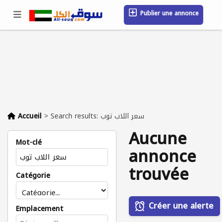
Publier une annonce
Se connecter / S'inscrire
Emplacement
Messages
Sauvegardé
FAQ
Blog
Entreprises
Accueil
>
Search results: سعر اللاب توب
Aucune
Mot-clé
annonce
trouvée
Catégorie
Créer une alerte
Emplacement