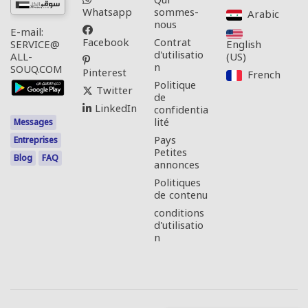
Qui
Whatsapp
sommes-
Arabic‎
nous
E-mail:
Facebook
Contrat
English
SERVICE@
d'utilisatio
(US)‎
ALL-
n
SOUQ.COM
Pinterest
French‎
Politique
Twitter
de
LinkedIn
confidentia
lité
Messages
Pays
Entreprises
Petites
Blog
FAQ
annonces
Politiques
de contenu
conditions
d'utilisatio
n