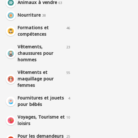
Animaux à vendre
63
Nourriture
38
Formations et
46
compétences
Vêtements,
23
chaussures pour
hommes
Vêtements et
55
maquillage pour
femmes
Fournitures et jouets
4
pour bébés
Voyages, Tourisme et
10
loisirs
Pour les demandeurs
25