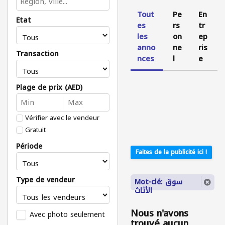
Tout
Pe
En
État
es
rs
tr
les
on
ep
anno
ne
ris
Transaction
nces
l
e
Plage de prix (AED)
Vérifier avec le vendeur
Gratuit
Période
Faites de la publicité ici !
Type de vendeur
Mot-clé: سوق
الأثاث
Nous n'avons
Avec photo seulement
trouvé aucun