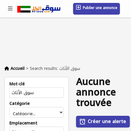
Publier une annonce
Se connecter / S'inscrire
Emplacement
Messages
Sauvegardé
FAQ
Blog
Entreprises
Accueil
>
Search results: سوق الأثاث
Aucune
Mot-clé
annonce
trouvée
Catégorie
Créer une alerte
Emplacement