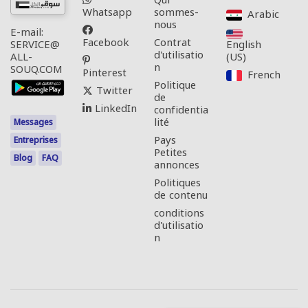
Qui
Whatsapp
sommes-
Arabic‎
nous
E-mail:
Facebook
Contrat
English
SERVICE@
d'utilisatio
(US)‎
ALL-
n
SOUQ.COM
Pinterest
French‎
Politique
Twitter
de
LinkedIn
confidentia
lité
Messages
Pays
Entreprises
Petites
Blog
FAQ
annonces
Politiques
de contenu
conditions
d'utilisatio
n