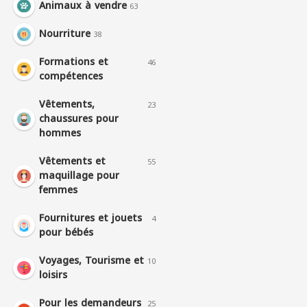
Animaux à vendre
63
Nourriture
38
Formations et
46
compétences
Vêtements,
23
chaussures pour
hommes
Vêtements et
55
maquillage pour
femmes
Fournitures et jouets
4
pour bébés
Voyages, Tourisme et
10
loisirs
Pour les demandeurs
25