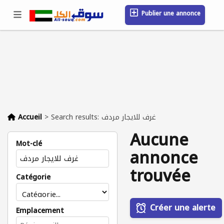
Publier une annonce
Se connecter / S'inscrire
Emplacement
Messages
Sauvegardé
FAQ
Blog
Entreprises
Accueil
>
Search results: غرف للايجار مردف
Aucune
Mot-clé
annonce
trouvée
Catégorie
Créer une alerte
Emplacement