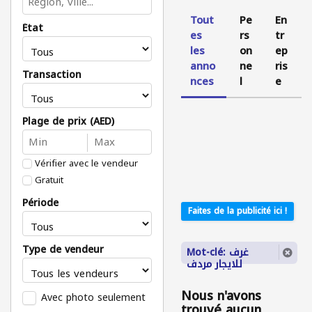
Tout
Pe
En
État
es
rs
tr
les
on
ep
anno
ne
ris
Transaction
nces
l
e
Plage de prix (AED)
Vérifier avec le vendeur
Gratuit
Période
Faites de la publicité ici !
Type de vendeur
Mot-clé: غرف
للايجار مردف
Nous n'avons
Avec photo seulement
trouvé aucun