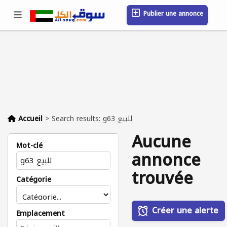
Publier une annonce
Se connecter / S'inscrire
Emplacement
Messages
Sauvegardé
FAQ
Blog
Entreprises
Accueil
>
Search results: g63 للبيع
Aucune
Mot-clé
annonce
trouvée
Catégorie
Créer une alerte
Emplacement