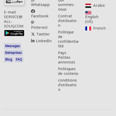
Qui
Whatsapp
sommes-
Arabic‎
nous
E-mail:
Facebook
Contrat
English
SERVICE@
d'utilisatio
(US)‎
ALL-
n
SOUQ.COM
Pinterest
French‎
Politique
Twitter
de
LinkedIn
confidentia
lité
Messages
Pays
Entreprises
Petites
Blog
FAQ
annonces
Politiques
de contenu
conditions
d'utilisatio
n