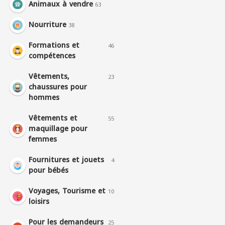
Animaux à vendre
63
Nourriture
38
Formations et
46
compétences
Vêtements,
23
chaussures pour
hommes
Vêtements et
55
maquillage pour
femmes
Fournitures et jouets
4
pour bébés
Voyages, Tourisme et
10
loisirs
Pour les demandeurs
25